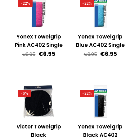
-22%
-22%
Yonex Towelgrip
Yonex Towelgrip
Pink AC402 Single
Blue AC402 Single
Oorspronkelijke
Huidige
Oorspronkelij
Huidige
€
6.95
€
6.95
€
8.95
€
8.95
prijs
prijs
prijs
prijs
was:
is:
was:
is:
€8.95.
€6.95.
€8.95.
€6.95.
-6%
-22%
Victor Towelgrip
Yonex Towelgrip
Black
Black AC402