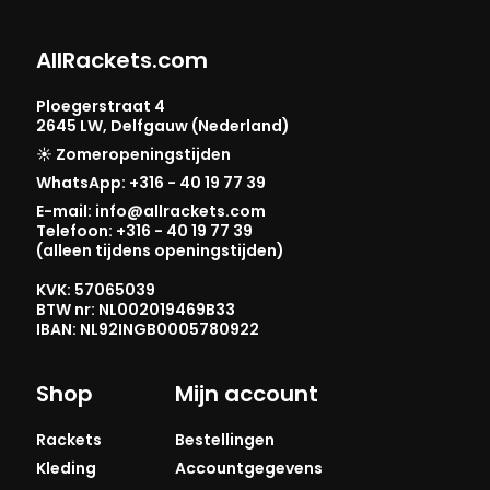
AllRackets.com
Ploegerstraat 4
2645 LW, Delfgauw (Nederland)
☀️ Zomeropeningstijden
WhatsApp: +316 - 40 19 77 39
E-mail: info@allrackets.com
Telefoon: +316 - 40 19 77 39
(alleen tijdens openingstijden)
KVK: 57065039
BTW nr: NL002019469B33
IBAN: NL92INGB0005780922
Shop
Mijn account
Rackets
Bestellingen
Kleding
Accountgegevens