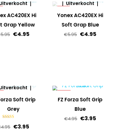
€5.95.
€4.95.
€5.95.
€4.95.
Uitverkocht
Uitverkocht
%
-17%
ex AC420EX Hi
Yonex AC420EX Hi
t Grap Yellow
Soft Grap Blue
Oorspronkelijke
Huidige
Oorspronkelijke
Huidige
€
4.95
€
4.95
€
5.95
€
5.95
prijs
prijs
prijs
prijs
was:
is:
was:
is:
€5.95.
€4.95.
€5.95.
€4.95.
Uitverkocht
%
-20%
Forza Soft Grip
FZ Forza Soft Grip
Grey
Blue
Oorspronkelijke
Huidige
€
3.95
€
4.95
Gewaardeerd
prijs
prijs
Oorspronkelijke
Huidige
€
3.95
5.00
€
4.95
uit 5