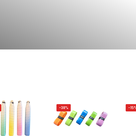
-38%
-15