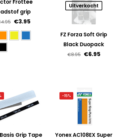
ictor Frottee
Uitverkocht
adstof grip
Oorspronkelijke
Huidige
€
3.95
€
4.95
prijs
prijs
FZ Forza Soft Grip
was:
is:
Black Duopack
€4.95.
€3.95.
Oorspronkelijke
Huidige
€
6.95
€
8.95
prijs
prijs
Dit
was:
is:
product
€8.95.
€6.95.
heeft
meerdere
variaties.
%
-15%
Deze
optie
kan
gekozen
 Basis Grip Tape
Yonex AC108EX Super
worden