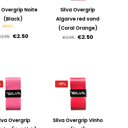
a Overgrip Noite
Silva Overgrip
(Black)
Algarve red sand
(Coral Orange)
Gewaardeerd
Oorspronkelijke
Huidige
€
2.50
Oorspronkelijke
Huidige
€
2.50
5.00
€
2.95
€
2.95
uit 5
prijs
prijs
prijs
prijs
was:
is:
was:
is:
€2.95.
€2.50.
€2.95.
€2.50.
%
-15%
ilva Overgrip
Silva Overgrip Vinho