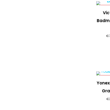
-38%
Vic
Badmi
€
-15%
Yonex
Gra
€