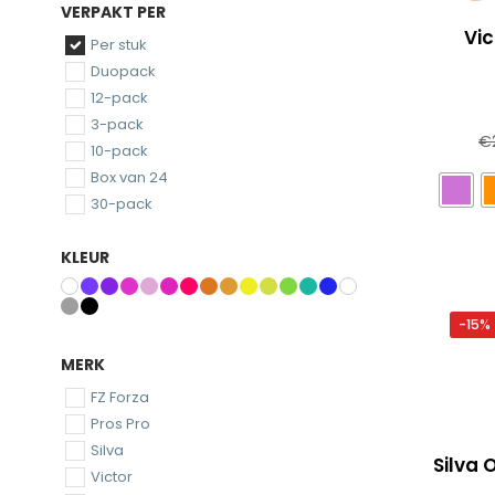
VERPAKT PER
Vic
Per stuk
Duopack
12-pack
3-pack
€
10-pack
Box van 24
30-pack
KLEUR
-15%
MERK
FZ Forza
Pros Pro
Silva
Silva 
Victor