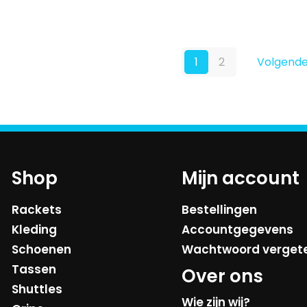
was:
is:
was:
is:
gekozen
€2.95.
€2.50.
€2.95.
€2.50.
worden
op
de
1
2
Volgende
productpagina
Shop
Mijn account
Rackets
Bestellingen
Kleding
Accountgegevens
Schoenen
Wachtwoord verget
Tassen
Over ons
Shuttles
Wie zijn wij?