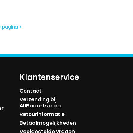
was:
is:
prijs
prijs
€4.95.
€3.95.
was:
is:
€4.95.
€3.95.
 pagina
Klantenservice
Contact
Verzending bij
AllRackets.com
en
Retourinformatie
Betaalmogelijkheden
Veelgestelde vragen