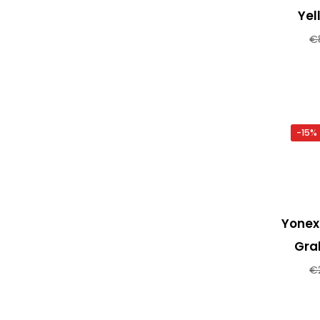
Yel
€
-15%
Yonex
Gra
€