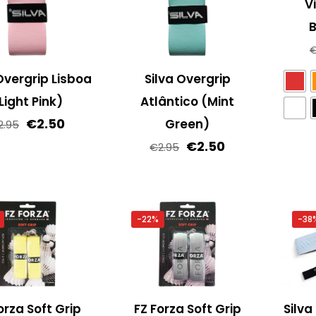
V
B
Overgrip Lisboa
Silva Overgrip
Light Pink)
Atlântico (Mint
Oorspronkelijke
Huidige
€
2.50
Green)
2.95
prijs
prijs
Oorspronkelijke
Huidige
€
2.50
€
2.95
was:
is:
prijs
prijs
€2.95.
€2.50.
was:
is:
€2.95.
€2.50.
-22%
-38
orza Soft Grip
FZ Forza Soft Grip
Silva