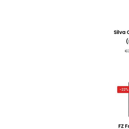
Silva 
(
€
-22%
FZ F