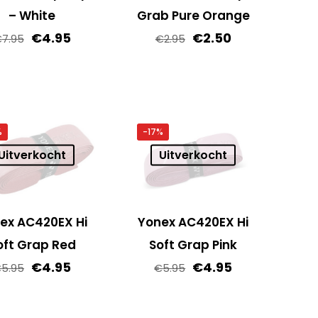
op
– White
Grab Pure Orange
de
Oorspronkelijke
Huidige
Oorspronkelijke
Huidige
€
4.95
€
2.50
€
7.95
€
2.95
productpagina
prijs
prijs
prijs
prijs
was:
is:
was:
is:
€7.95.
€4.95.
€2.95.
€2.50.
%
-17%
Uitverkocht
Uitverkocht
ex AC420EX Hi
Yonex AC420EX Hi
oft Grap Red
Soft Grap Pink
Oorspronkelijke
Huidige
Oorspronkelijke
Huidige
€
4.95
€
4.95
€
5.95
€
5.95
prijs
prijs
prijs
prijs
was:
is:
was:
is: