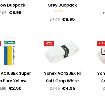
low Duopack
Grey Duopack
Oorspronkelijke
Huidige
€
6.95
8.95
Gewaardeerd
prijs
prijs
Oorspronkelijke
Huidige
€
6.95
5.00
€
8.95
uit 5
was:
is:
prijs
prijs
€8.95.
€6.95.
was:
is:
€8.95.
€6.95.
-17%
-17
 AC108EX Super
Yonex AC420EX Hi
Yon
b Pure Yellow
Soft Grap White
S
Oorspronkelijke
Huidige
Oorspronkelijke
Huidige
€
2.50
€
4.95
2.95
€
5.95
prijs
prijs
prijs
prijs
was:
is:
was:
is: