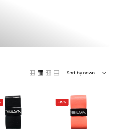
%
-15%