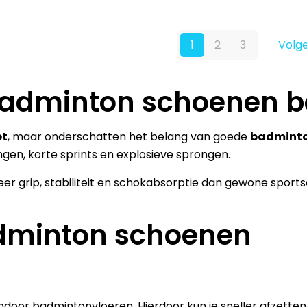
op
op
meerdere
product
de
de
variaties.
heeft
productpagina
productpagina
Deze
1
2
3
Volg
meerdere
optie
variaties.
kan
Deze
adminton schoenen be
gekozen
optie
worden
kan
op
et
, maar onderschatten het belang van goede
badmint
gekozen
de
gen, korte sprints en explosieve sprongen.
worden
productpagina
op
r grip, stabiliteit en schokabsorptie dan gewone sport
de
productpagina
dminton schoenen
door badmintonvloeren. Hierdoor kun je sneller afzetten