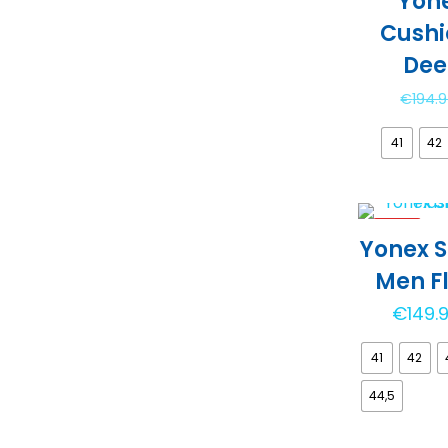
Yon
Cushi
Dee
€
194.
41
42
-25%
Yonex S
Men F
€
149.
41
42
44,5