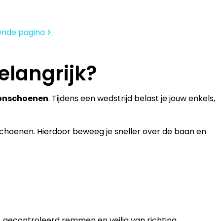
de
op
meerdere
heeft
productpagina
de
variaties.
meerdere
productpagina
Deze
ende pagina
variaties.
optie
Deze
kan
optie
langrijk?
gekozen
kan
worden
gekozen
op
worden
onschoenen
. Tijdens een wedstrijd belast je jouw enkels,
de
op
productpagina
de
schoenen. Hierdoor beweeg je sneller over de baan en
productpagina
, gecontroleerd remmen en veilig van richting