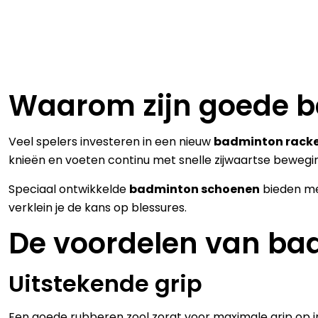
Waarom zijn goede b
Veel spelers investeren in een nieuw
badminton rack
knieën en voeten continu met snelle zijwaartse bewegin
Speciaal ontwikkelde
badminton schoenen
bieden mee
verklein je de kans op blessures.
De voordelen van ba
Uitstekende grip
Een goede rubberen zool zorgt voor maximale grip op in