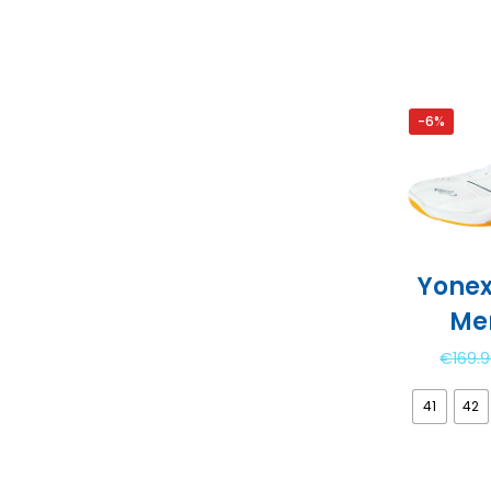
-6%
Yonex
Me
€
169.
41
42