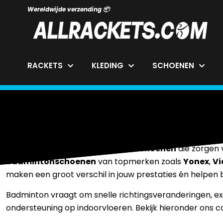
Wereldwijde verzending 📦
RACKETS
KLEDING
SCHOENEN
Badminton Sc
Ben je op zoek naar
badminton schoenen
die zorgen v
badmintonschoenen
van topmerken zoals
Yonex
,
Vi
maken een groot verschil in jouw prestaties én helpen
Badminton vraagt om snelle richtingsveranderingen, ex
ondersteuning op indoorvloeren. Bekijk hieronder ons co