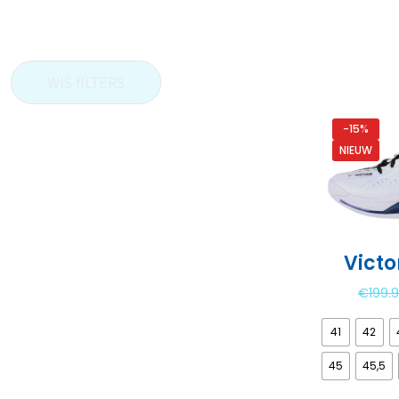
WIS fILTERS
-15%
NIEUW
Victo
€
199.
41
42
45
45,5