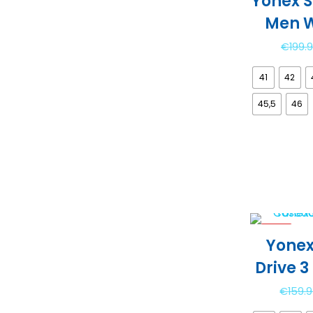
Yonex S
Men W
€
199.
41
42
45,5
46
-16%
Yone
Drive 3
€
159.