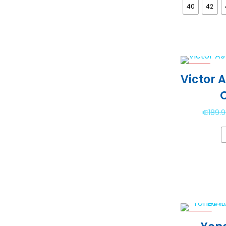
40
42
-16%
Victor 
€
189.
-20%