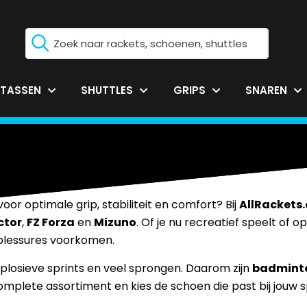
TASSEN
SHUTTLES
GRIPS
SNAREN
hoenen
oor optimale grip, stabiliteit en comfort? Bij
AllRackets
ctor
,
FZ Forza
en
Mizuno
. Of je nu recreatief speelt of 
 blessures voorkomen.
plosieve sprints en veel sprongen. Daarom zijn
badmint
mplete assortiment en kies de schoen die past bij jouw spe