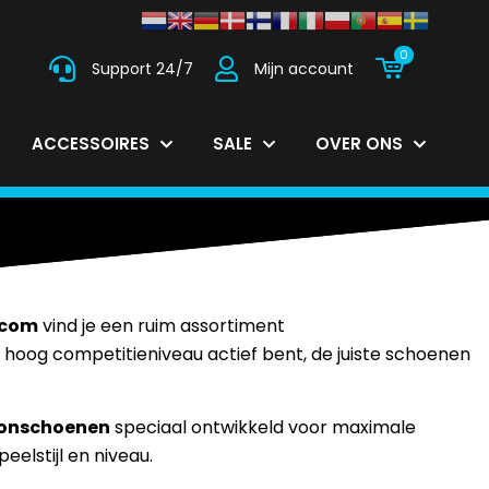
0
Support 24/7
Mijn account
ACCESSOIRES
SALE
OVER ONS
.com
vind je een ruim assortiment
op hoog competitieniveau actief bent, de juiste schoenen
onschoenen
speciaal ontwikkeld voor maximale
elstijl en niveau.