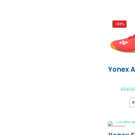
-33%
Yonex A
€
149.
4
-17%