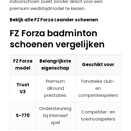
indoorschoen zoekt zonder direct voor een
premium wedstrijdmodel te kiezen.
Bekijk alle FZ Forza Leander schoenen
.
FZ Forza badminton
schoenen vergelijken
FZ Forza
Belangrijkste
Geschikt voor
model
eigenschap
Premium
Fanatieke club-
Trust
allround
en
V3
prestaties
competitiespelers
Ondersteuning
Competitie- en
S-770
bij intensief
toernooispelers
spel