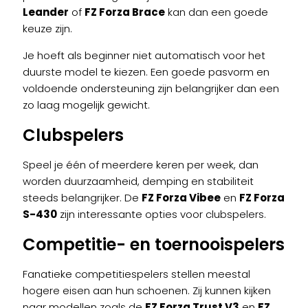
Leander
of
FZ Forza Brace
kan dan een goede
keuze zijn.
Je hoeft als beginner niet automatisch voor het
duurste model te kiezen. Een goede pasvorm en
voldoende ondersteuning zijn belangrijker dan een
zo laag mogelijk gewicht.
Clubspelers
Speel je één of meerdere keren per week, dan
worden duurzaamheid, demping en stabiliteit
steeds belangrijker. De
FZ Forza Vibee
en
FZ Forza
S-430
zijn interessante opties voor clubspelers.
Competitie- en toernooispelers
Fanatieke competitiespelers stellen meestal
hogere eisen aan hun schoenen. Zij kunnen kijken
naar modellen zoals de
FZ Forza Trust V3
en
FZ