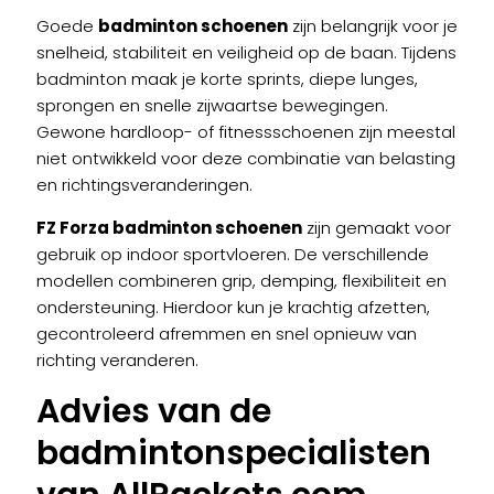
worden
worden
Goede
badminton schoenen
zijn belangrijk voor je
op
op
snelheid, stabiliteit en veiligheid op de baan. Tijdens
de
de
badminton maak je korte sprints, diepe lunges,
productpagina
productpagina
sprongen en snelle zijwaartse bewegingen.
Gewone hardloop- of fitnessschoenen zijn meestal
niet ontwikkeld voor deze combinatie van belasting
en richtingsveranderingen.
FZ Forza badminton schoenen
zijn gemaakt voor
gebruik op indoor sportvloeren. De verschillende
modellen combineren grip, demping, flexibiliteit en
ondersteuning. Hierdoor kun je krachtig afzetten,
gecontroleerd afremmen en snel opnieuw van
richting veranderen.
Advies van de
badmintonspecialisten