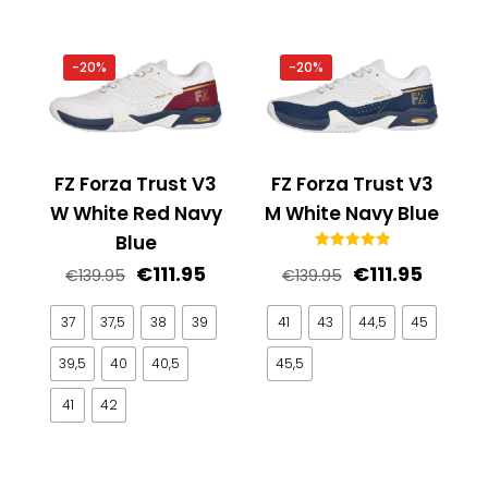
-20%
-20%
FZ Forza Trust V3
FZ Forza Trust V3
W White Red Navy
M White Navy Blue
Blue
Gewaardeerd
Oorspronkelij
Huidig
Oorspronkelijke
Huidige
€
111.95
€
111.95
€
139.95
€
139.95
5.00
uit 5
prijs
prijs
prijs
prijs
was:
is:
was:
is:
41
43
44,5
45
37
37,5
38
39
€139.95.
€111.95.
€139.95.
€111.95.
45,5
39,5
40
40,5
41
42
Dit
product
Dit
heeft
product