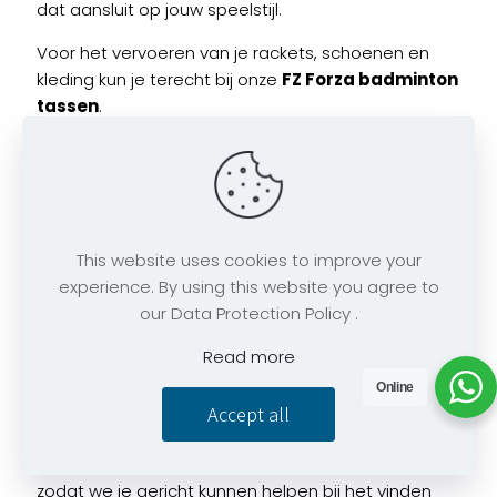
dat aansluit op jouw speelstijl.
Voor het vervoeren van je rackets, schoenen en
kleding kun je terecht bij onze
FZ Forza badminton
tassen
.
Maak je uitrusting verder compleet met
FZ Forza
veren shuttles
en
FZ Forza badminton grips
.
FZ Forza badminton
This website uses cookies to improve your
schoenen kopen bij
experience. By using this website you agree to
our Data Protection Policy .
AllRackets.com
Read more
Bij
AllRackets.com
vind je FZ Forza badminton
Online
schoenen voor verschillende niveaus, speelstijlen
Accept all
en budgetten. Als badmintonspecialist vergelijken
we de eigenschappen van verschillende modellen,
zodat we je gericht kunnen helpen bij het vinden