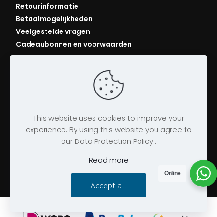
Retourinformatie
Betaalmogelijkheden
Veelgestelde vragen
Cadeaubonnen en voorwaarden
This website uses cookies to improve your
experience. By using this website you agree to
our Data Protection Policy .
© 2026 AllRackets.com
Algemene voorwaarden
|
Bedrijfsgegevens
|
Read more
Privacybeleid
|
Cookies
Online
Accept all
Website gemaakt door
twenty5