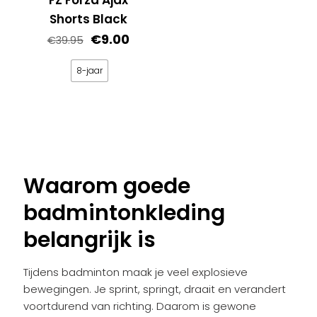
de
worden
Shorts Black
productpagina
op
Oorspronkelijke
Huidige
€
9.00
€
39.95
de
prijs
prijs
productpagina
was:
is:
8-jaar
€39.95.
€9.00.
Dit
product
heeft
meerdere
variaties.
Waarom goede
Deze
badmintonkleding
optie
kan
belangrijk is
gekozen
worden
Tijdens badminton maak je veel explosieve
op
bewegingen. Je sprint, springt, draait en verandert
de
voortdurend van richting. Daarom is gewone
productpagina