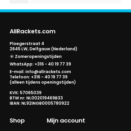
AllRackets.com
Ploegerstraat 4
2645 LW, Delfgauw (Nederland)
☀️ Zomeropeningstijden
WhatsApp: +316 - 40 19 77 39
E-mail: info@allrackets.com
Telefoon: +316 - 40 19 77 39
(alleen tijdens openingstijden)
KVK: 57065039
BTW nr: NL002019469B33
IBAN: NL92INGB0005780922
Shop
Mijn account