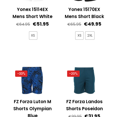
kan
worden
gekozen
Yonex 15114EX
Yonex 15170EX
op
worden
Mens Short White
Mens Short Black
de
op
Oorspronkelijke
Huidige
Oorspronkelij
Huidig
€
51.95
€
49.95
productpagina
€
64.95
€
65.95
de
prijs
prijs
prijs
prijs
productpagina
was:
is:
was:
is:
XS
XS
2XL
€64.95.
€51.95.
€65.95.
€49.95
Dit
Dit
product
product
heeft
heeft
meerdere
meerdere
variaties.
variaties.
-33%
-20%
Deze
Deze
optie
optie
kan
kan
gekozen
gekozen
FZ Forza Luton M
FZ Forza Landos
worden
worden
Shorts Olympian
Shorts Poseidon
op
op
Blue
Oorspronkelij
Huidig
€
31.95
€
39.95