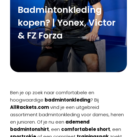
Badmintonkleding
kopen? | Yonex, Victor
& FZ Forza
Ben je op zoek naar comfortabele en
hoogwaardige
badmintonkleding
? Bij
AllRackets.com
vind je een uitgebreid
assortiment badmintonkleding voor dames, heren
en junioren. Of je nu een
ademend
badmintonshirt
, een
comfortabele short
, een
sportrokje
of een compleet
trainingspak
zoekt,