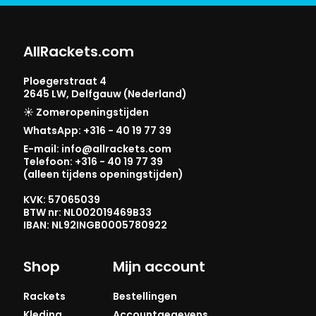
AllRackets.com
Ploegerstraat 4
2645 LW, Delfgauw (Nederland)
☀️ Zomeropeningstijden
WhatsApp: +316 - 40 19 77 39
E-mail: info@allrackets.com
Telefoon: +316 - 40 19 77 39
(alleen tijdens openingstijden)
KVK: 57065039
BTW nr: NL002019469B33
IBAN: NL92INGB0005780922
Shop
Mijn account
Rackets
Bestellingen
Kleding
Accountgegevens