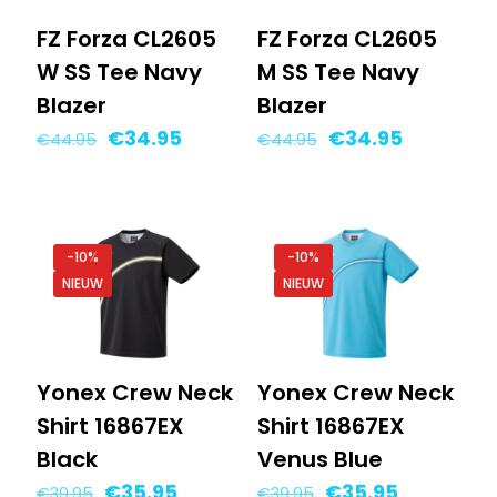
FZ Forza CL2605
FZ Forza CL2605
W SS Tee Navy
M SS Tee Navy
Blazer
Blazer
Oorspronkelijke
Huidige
Oorspronkelijke
Huidige
€
34.95
€
34.95
€
44.95
€
44.95
prijs
prijs
prijs
prijs
was:
is:
was:
is:
€44.95.
€34.95.
€44.95.
€34.95.
-10%
-10%
NIEUW
NIEUW
Yonex Crew Neck
Yonex Crew Neck
Shirt 16867EX
Shirt 16867EX
Black
Venus Blue
Oorspronkelijke
Huidige
Oorspronkelijke
Huidige
€
35.95
€
35.95
€
39.95
€
39.95