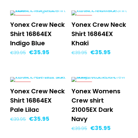
was:
is:
was:
is:
€39.95.
€35.95.
€39.95.
€35.95.
-10%
-10%
Yonex Crew Neck
Yonex Crew Neck
NIEUW
NIEUW
Shirt 16864EX
Shirt 16864EX
Indigo Blue
Khaki
Oorspronkelijke
Huidige
Oorspronkelijke
Huidige
€
35.95
€
35.95
€
39.95
€
39.95
prijs
prijs
prijs
prijs
was:
is:
was:
is:
€39.95.
€35.95.
€39.95.
€35.95.
-10%
-10%
Yonex Crew Neck
Yonex Womens
NIEUW
NIEUW
Shirt 16864EX
Crew shirt
Pale Lilac
21005EX Dark
Oorspronkelijke
Huidige
Navy
€
35.95
€
39.95
prijs
prijs
Oorspronkelijke
Huidige
€
35.95
€
39.95
was:
is:
prijs
prijs