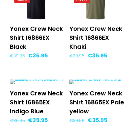
Yonex Crew Neck
Yonex Crew Neck
Shirt 16866EX
Shirt 16866EX
Black
Khaki
Oorspronkelijke
Huidige
Oorspronkelijke
Huidige
€
35.95
€
35.95
€
39.95
€
39.95
prijs
prijs
prijs
prijs
was:
is:
was:
is:
€39.95.
€35.95.
€39.95.
€35.95.
-10%
-10%
Yonex Crew Neck
Yonex Crew Neck
NIEUW
NIEUW
Shirt 16865EX
Shirt 16865EX Pale
Indigo Blue
yellow
Oorspronkelijke
Huidige
Oorspronkelijke
Huidige
€
35.95
€
35.95
€
39.95
€
39.95
prijs
prijs
prijs
prijs