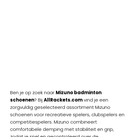
Badminton
Schoenen
Ben je op zoek naar
Mizuno badminton
schoenen
? Bij
AllRackets.com
vind je een
zorgvuldig geselecteerd assortiment Mizuno
schoenen voor recreatieve spelers, clubspelers en
competitiespelers. Mizuno combineert
comfortabele demping met stabiliteit en grip,
zodat je snel en gecontroleerd over de