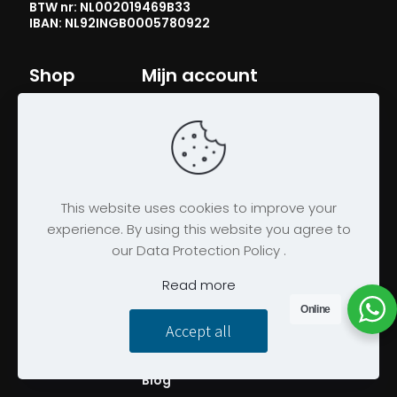
BTW nr: NL002019469B33
IBAN: NL92INGB0005780922
Shop
Mijn account
Rackets
Bestellingen
Kleding
Accountgegevens
Schoenen
Wachtwoord vergeten
Tassen
Over ons
Shuttles
This website uses cookies to improve your
Wie zijn wij?
Grips
experience. By using this website you agree to
Accountgegevens
our Data Protection Policy .
Snaren
Winkel in Delfgauw
Accessoires
Read more
Bespanservice
Bedrukservice
Online
Accept all
Shoppen en testen op jouw club
Clubkleding op maat
Blog