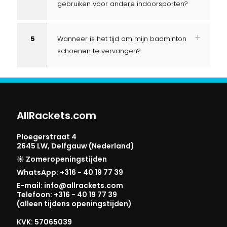
gebruiken voor andere indoorsporten?
5
Wanneer is het tijd om mijn badminton
schoenen te vervangen?
AllRackets.com
Ploegerstraat 4
2645 LW, Delfgauw (Nederland)
☀️ Zomeropeningstijden
WhatsApp: +316 - 40 19 77 39
E-mail: info@allrackets.com
Telefoon: +316 - 40 19 77 39
(alleen tijdens openingstijden)
KVK: 57065039