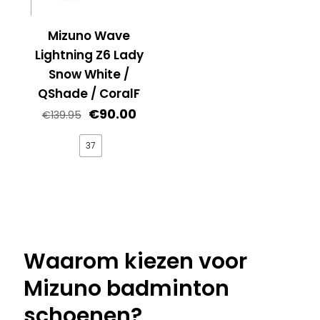
kan
worden
gekozen
op
Mizuno Wave
worden
de
op
Lightning Z6 Lady
productpagina
de
Snow White /
productpagina
QShade / CoralF
Oorspronkelijke
Huidige
€
90.00
€
139.95
prijs
prijs
was:
is:
37
€139.95.
€90.00.
Dit
product
heeft
meerdere
variaties.
Waarom kiezen voor
Deze
Mizuno badminton
optie
kan
schoenen?
gekozen