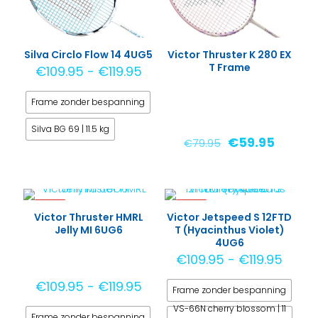
Deze
optie
kan
Silva Circlo Flow 14 4UG5
Victor Thruster K 280 EX
gekozen
T Frame
Prijsklasse:
€
109.95
-
€
119.95
worden
€109.95
op
Frame zonder bespanning
tot
de
€119.95
Silva BG 69 | 11.5 kg
productpagina
Oorspronkelij
Huidig
€
59.95
€
79.95
prijs
prijs
Dit
was:
is:
product
€79.95.
€59.95
heeft
-15%
-15%
meerdere
Victor Thruster HMRL
Victor Jetspeed S 12FTD
Jelly MI 6UG6
T (Hyacinthus Violet)
variaties.
4UG6
Deze
Prijsk
€
109.95
-
€
119.95
optie
€109.
kan
Prijsklasse:
€
109.95
-
€
119.95
Frame zonder bespanning
tot
gekozen
€109.95
€119.
VS-66N cherry blossom | 11
worden
Frame zonder bespanning