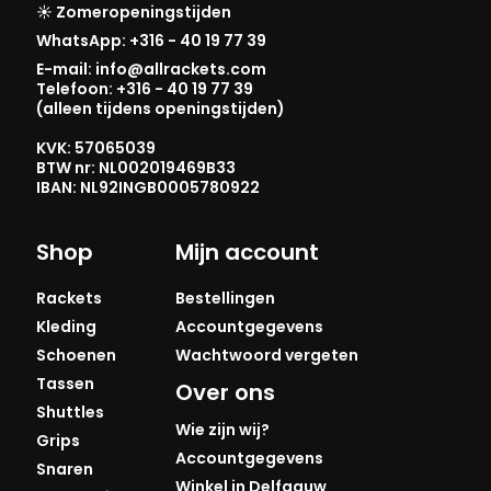
☀️ Zomeropeningstijden
WhatsApp: +316 - 40 19 77 39
E-mail: info@allrackets.com
Telefoon: +316 - 40 19 77 39
(alleen tijdens openingstijden)
KVK: 57065039
BTW nr: NL002019469B33
IBAN: NL92INGB0005780922
Shop
Mijn account
Rackets
Bestellingen
Kleding
Accountgegevens
Schoenen
Wachtwoord vergeten
Tassen
Over ons
Shuttles
Wie zijn wij?
Grips
Accountgegevens
Snaren
Winkel in Delfgauw