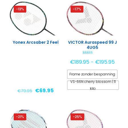
€79.95.
€62.00.
€119.95.
€85.00
-13%
-17%
Yonex Arcsaber 2 Feel
VICTOR Auraspeed 99 J
4UG5
Gewaardeerd
Prijs
€
189.95
-
€
195.95
5.00
uit 5
€189
Frame zonder bespanning
tot
€195
VS-66N cherry blossom | 11
kilo
Oorspronkelijke
Huidige
€
69.95
€
79.95
prijs
prijs
Dit
was:
is:
product
€79.95.
€69.95.
heeft
-21%
-25%
meerdere
variaties.