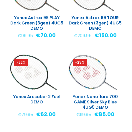
Yonex Astrox 99 PLAY
Yonex Astrox 99 TOUR
Dark Green (3gen) 4UG5
Dark Green (3gen) 4UG5
DEMO
DEMO
Oorspronkelijke
Huidige
Oorspronkelijk
Huidi
€
70.00
€
150.00
€
99.95
€
209.95
prijs
prijs
prijs
prijs
was:
is:
was:
is:
€99.95.
€70.00.
€209.95.
€150.
-22%
-29%
Yonex Arcsaber 2 Feel
Yonex Nanoflare 700
DEMO
GAME Silver Sky Blue
4UG5 DEMO
Oorspronkelijke
Huidige
Oorspronkelijk
Huidig
€
62.00
€
85.00
€
79.95
€
119.95
prijs
prijs
prijs
prijs
was:
is:
was:
is: