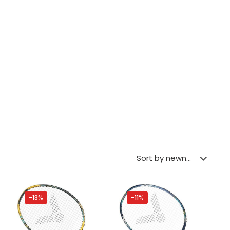
-13%
-11%