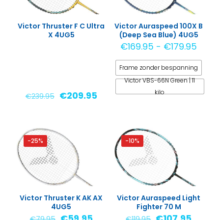
Victor Thruster F C Ultra
Victor Auraspeed 100X B
X 4UG5
(Deep Sea Blue) 4UG5
Prijsk
€
169.95
-
€
179.95
€169
Frame zonder bespanning
tot
€179
Victor VBS-66N Green | 11
kilo
Oorspronkelijke
Huidige
€
209.95
€
239.95
prijs
prijs
Dit
was:
is:
product
€239.95.
€209.95.
heeft
-25%
-10%
meerdere
variaties.
Deze
optie
kan
Victor Thruster K AK AX
Victor Auraspeed Light
gekozen
4UG5
Fighter 70 M
worden
Oorspronkelijke
Huidige
Oorspronkelijk
Huidig
€
59.95
€
107.95
€
79.95
€
119.95