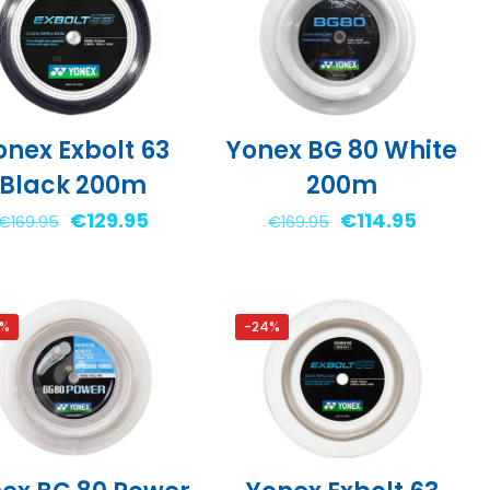
onex Exbolt 63
Yonex BG 80 White
Black 200m
200m
Oorspronkelijke
Huidige
Oorspronkelijke
Huidige
€
129.95
€
114.95
€
169.95
€
169.95
prijs
prijs
prijs
prijs
was:
is:
was:
is:
€169.95.
€129.95.
€169.95.
€114.95.
0%
-24%