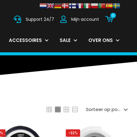
0
Support 24/7
Mijn account
ACCESSOIRES
SALE
OVER ONS
4%
-32%