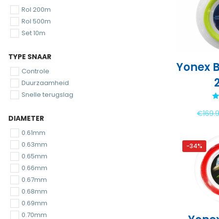
Rol 200m
Rol 500m
Set 10m
TYPE SNAAR
Yonex B
Controle
Duurzaamheid
Snelle terugslag
Ge
€
169.
DIAMETER
0.61mm
0.63mm
-34%
0.65mm
0.66mm
0.67mm
0.68mm
0.69mm
0.70mm