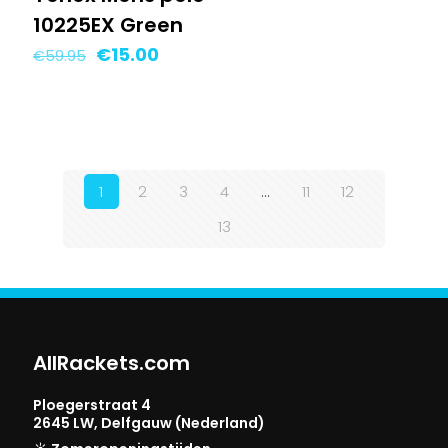
10225EX Green
Oorspronkelijke
Huidige
€
15.00
€
59.95
prijs
prijs
was:
is:
€59.95.
€15.00.
1
2
3
4
…
11
12
13
AllRackets.com
Ploegerstraat 4
2645 LW, Delfgauw (Nederland)