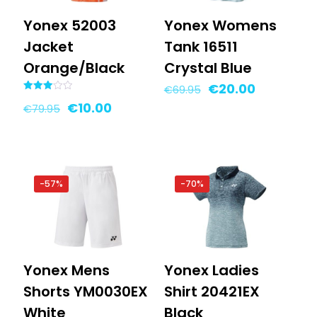
Yonex 52003
Yonex Womens
Jacket
Tank 16511
Orange/Black
Crystal Blue
Oorspronkelijke
Huidige
€
20.00
€
69.95
Gewaardeerd
prijs
prijs
Oorspronkelijke
Huidige
€
10.00
€
79.95
3.00
uit 5
was:
is:
prijs
prijs
€69.95.
€20.00.
was:
is:
€79.95.
€10.00.
-57%
-70%
Yonex Mens
Yonex Ladies
Shorts YM0030EX
Shirt 20421EX
White
Black