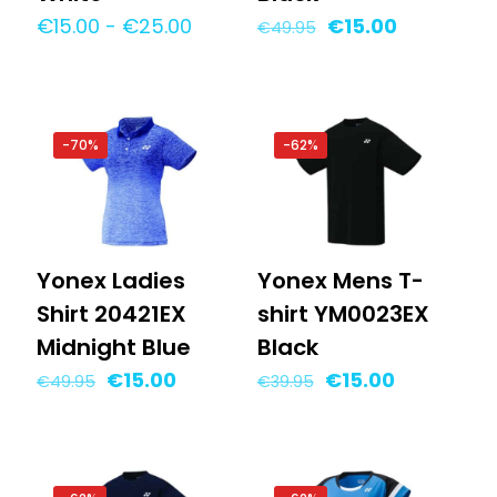
Prijsklasse:
Oorspronkelijke
Huidige
€
15.00
-
€
25.00
€
15.00
€
49.95
€15.00
prijs
prijs
tot
was:
is:
€25.00
€49.95.
€15.00.
-70%
-62%
Yonex Ladies
Yonex Mens T-
Shirt 20421EX
shirt YM0023EX
Midnight Blue
Black
Oorspronkelijke
Huidige
Oorspronkelijke
Huidige
€
15.00
€
15.00
€
49.95
€
39.95
prijs
prijs
prijs
prijs
was:
is:
was:
is:
€49.95.
€15.00.
€39.95.
€15.00.