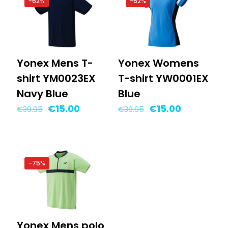
-62%
-62%
Yonex Mens T-
Yonex Womens
shirt YM0023EX
T-shirt YW0001EX
Navy Blue
Blue
Oorspronkelijke
Huidige
Oorspronkelijke
Huidige
€
15.00
€
15.00
€
39.95
€
39.95
prijs
prijs
prijs
prijs
was:
is:
was:
is:
€39.95.
€15.00.
€39.95.
€15.00.
-75%
Yonex Mens polo