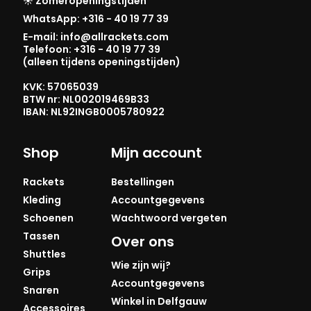
☀️ Zomeropeningstijden
WhatsApp: +316 - 40 19 77 39
E-mail: info@allrackets.com
Telefoon: +316 - 40 19 77 39
(alleen tijdens openingstijden)
KVK: 57065039
BTW nr: NL002019469B33
IBAN: NL92INGB0005780922
Shop
Mijn account
Rackets
Bestellingen
Kleding
Accountgegevens
Schoenen
Wachtwoord vergeten
Tassen
Over ons
Shuttles
Wie zijn wij?
Grips
Accountgegevens
Snaren
Winkel in Delfgauw
Accessoires