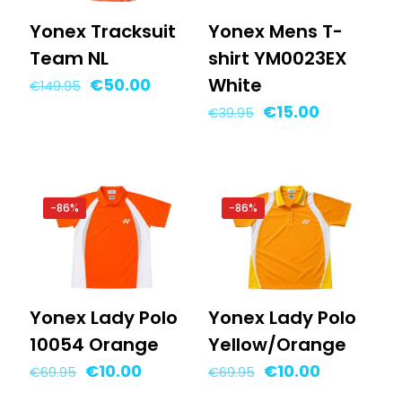
Yonex Tracksuit
Yonex Mens T-
Team NL
shirt YM0023EX
Oorspronkelijke
Huidige
White
€
50.00
€
149.95
prijs
prijs
Oorspronkelijke
Huidige
€
15.00
€
39.95
was:
is:
prijs
prijs
€149.95.
€50.00.
was:
is:
€39.95.
€15.00.
-86%
-86%
Yonex Lady Polo
Yonex Lady Polo
10054 Orange
Yellow/Orange
Oorspronkelijke
Huidige
Oorspronkelijke
Huidige
€
10.00
€
10.00
€
69.95
€
69.95
prijs
prijs
prijs
prijs