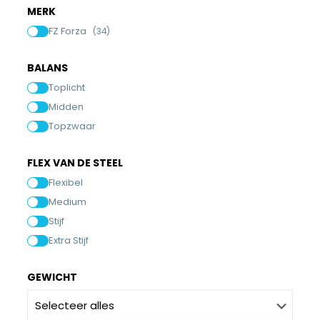
MERK
FZ Forza
(34)
BALANS
Toplicht
Midden
Topzwaar
FLEX VAN DE STEEL
Flexibel
Medium
Stijf
Extra Stijf
GEWICHT