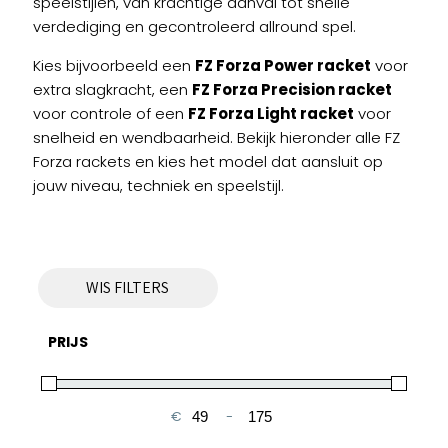
speelstijlen, van krachtige aanval tot snelle
verdediging en gecontroleerd allround spel.
Kies bijvoorbeeld een
FZ Forza Power racket
voor
extra slagkracht, een
FZ Forza Precision racket
voor controle of een
FZ Forza Light racket
voor
snelheid en wendbaarheid. Bekijk hieronder alle FZ
Forza rackets en kies het model dat aansluit op
jouw niveau, techniek en speelstijl.
WIS FILTERS
PRIJS
€
-
Minimale prijs
Maximale prijs