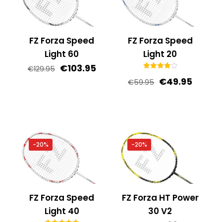
FZ Forza Speed
FZ Forza Speed
Light 60
Light 20
Oorspronkelijke
Huidige
€
103.95
€
129.95
Gewaardeerd
prijs
prijs
Oorspronkelij
Huidig
€
49.95
€
59.95
4.00
uit 5
was:
is:
prijs
prijs
€129.95.
€103.95.
was:
is:
€59.95.
€49.95
-20%
-20%
FZ Forza Speed
FZ Forza HT Power
Light 40
30 V2