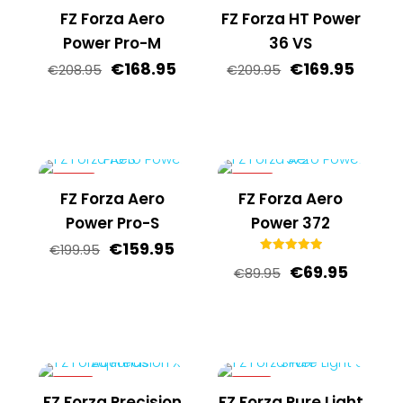
-19%
-19%
FZ Forza Aero
FZ Forza HT Power
Power Pro-M
36 VS
Oorspronkelijke
Huidige
Oorspronkelij
Huidi
€
168.95
€
169.95
€
208.95
€
209.95
prijs
prijs
prijs
prijs
was:
is:
was:
is:
€208.95.
€168.95.
€209.95.
€169.9
-20%
-22%
FZ Forza Aero
FZ Forza Aero
Power Pro-S
Power 372
Oorspronkelijke
Huidige
€
159.95
€
199.95
Gewaardeerd
prijs
prijs
Oorspronkelij
Huidig
€
69.95
€
89.95
5.00
uit 5
was:
is:
prijs
prijs
€199.95.
€159.95.
was:
is:
€89.95.
€69.95
-14%
-19%
FZ Forza Precision
FZ Forza Pure Light