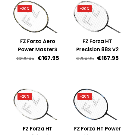
-20%
-20%
FZ Forza Aero
FZ Forza HT
Power MasterS
Precision 88S V2
Oorspronkelijke
Huidige
Oorspronkelij
Huidi
€
167.95
€
167.95
€
209.95
€
209.95
prijs
prijs
prijs
prijs
was:
is:
was:
is:
€209.95.
€167.95.
€209.95.
€167.9
-20%
-20%
FZ Forza HT
FZ Forza HT Power