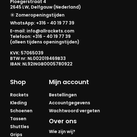
Ploegerstraat 4
2645 LW, Delfgauw (Nederland)
☀️ Zomeropeningstijden
WhatsApp: +316 - 40 19 77 39
E-mail: info@allrackets.com
Telefoon: +316 - 40 19 77 39
(alleen tijdens openingstijden)
KVK: 57065039
BTW nr: NL002019469B33
IBAN: NL92INGB0005780922
Shop
Mijn account
Rackets
Bestellingen
Kleding
Accountgegevens
Schoenen
Wachtwoord vergeten
Tassen
Over ons
Shuttles
Wie zijn wij?
Grips