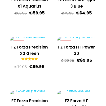
X1 Aquarius
3 Blue
Oorspronkelijke
Huidige
Oorspronkelijk
Huidig
€
59.95
€
64.95
€
69.95
€
79.95
prijs
prijs
prijs
prijs
was:
is:
was:
is:
€69.95.
€59.95.
€79.95.
€64.95
-13%
-18%
FZ Forza Precision
FZ Forza HT Power
X3 Green
30
Oorspronkelij
Huidig
€
89.95
€
109.95
Gewaardeerd
prijs
prijs
Oorspronkelijke
Huidige
€
69.95
€
79.95
5.00
uit 5
was:
is:
prijs
prijs
€109.95.
€89.95
was:
is:
€79.95.
€69.95.
-22%
-13%
FZ Forza Precision
FZ Forza HT