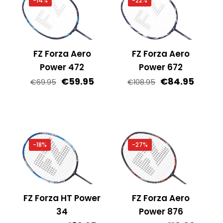
-14%
-22%
FZ Forza Aero
FZ Forza Aero
Power 472
Power 672
Oorspronkelijke
Huidige
Oorspronkelij
Huidig
€
59.95
€
84.95
€
69.95
€
108.95
prijs
prijs
prijs
prijs
was:
is:
was:
is:
€69.95.
€59.95.
€108.95.
€84.95
-18%
-27%
FZ Forza HT Power
FZ Forza Aero
34
Power 876