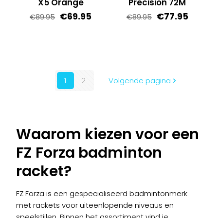
X5 Orange
Precision 72M
Oorspronkelijke
Huidige
Oorspronkelij
Huidig
€
69.95
€
77.95
€
89.95
€
89.95
prijs
prijs
prijs
prijs
was:
is:
was:
is:
€89.95.
€69.95.
€89.95.
€77.95
1
2
Volgende pagina
Waarom kiezen voor een
FZ Forza badminton
racket?
FZ Forza is een gespecialiseerd badmintonmerk
met rackets voor uiteenlopende niveaus en
speelstijlen. Binnen het assortiment vind je