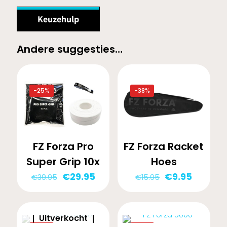
Keuzehulp
Andere suggesties…
-25%
-38%
FZ Forza Pro
FZ Forza Racket
Super Grip 10x
Hoes
Oorspronkelijke
Huidige
Oorspronkelij
Huidige
€
29.95
€
9.95
€
39.95
€
15.95
prijs
prijs
prijs
prijs
was:
is:
was:
is:
€39.95.
€29.95.
€15.95.
€9.95.
Uitverkocht