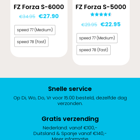
-20%
-23%
FZ Forza S-6000
FZ Forza S-5000
Oorspronkelijke
Huidige
€
27.90
€
34.95
Gewaardeerd
prijs
prijs
Oorspronkelij
Huidig
€
22.95
€
29.95
4.67
uit 5
was:
is:
speed 77 (Medium)
prijs
prijs
€34.95.
€27.90.
was:
is:
speed 77 (Medium)
speed 78 (Fast)
€29.95.
€22.95
speed 78 (Fast)
Dit
product
Dit
heeft
product
meerdere
heeft
variaties.
Snelle service
meerdere
Deze
variaties.
Op Di, Wo, Do, Vr voor 15:00 besteld, dezelfde dag
optie
Deze
verzonden.
kan
optie
gekozen
Gratis verzending
kan
worden
gekozen
Nederland: vanaf €100,-
op
worden
Duitsland & Spanje vanaf €140,-
Meer informatie
de