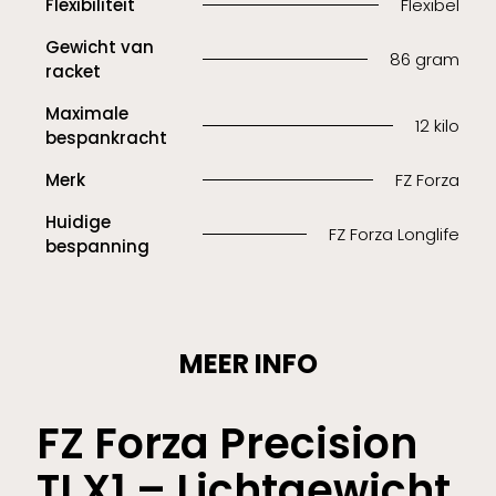
Flexibiliteit
Flexibel
Gewicht van
86 gram
racket
Maximale
12 kilo
bespankracht
Merk
FZ Forza
Huidige
FZ Forza Longlife
bespanning
MEER INFO
FZ Forza Precision
TI X1 – Lichtgewicht