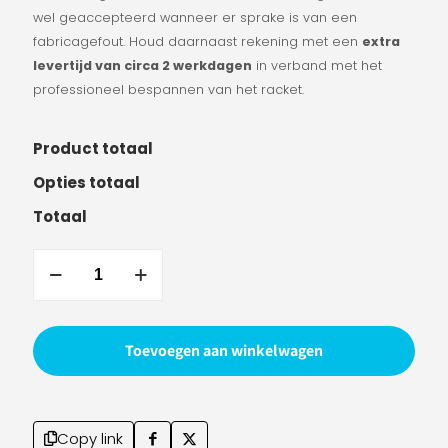
wel geaccepteerd wanneer er sprake is van een
fabricagefout. Houd daarnaast rekening met een
extra
levertijd van circa 2 werkdagen
in verband met het
professioneel bespannen van het racket.
Product totaal
Opties totaal
Totaal
FZ
Forza
Precision
TI
Toevoegen aan winkelwagen
X1
Light
Blue
aantal
Copy link