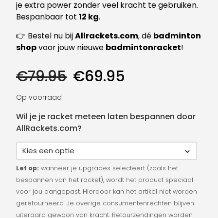
je extra power zonder veel kracht te gebruiken.
Bespanbaar tot
12 kg
.
👉 Bestel nu bij
Allrackets.com
, dé
badminton
shop
voor jouw nieuwe
badmintonracket
!
Oorspronkelijke
Huidige
€
79.95
€
69.95
prijs
prijs
was:
is:
Op voorraad
€79.95.
€69.95.
Wil je je racket meteen laten bespannen door
AllRackets.com?
Let op:
wanneer je upgrades selecteert (zoals het
bespannen van het racket), wordt het product speciaal
voor jou aangepast. Hierdoor kan het artikel niet worden
geretourneerd. Je overige consumentenrechten blijven
uiteraard gewoon van kracht. Retourzendingen worden