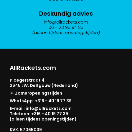
op
productpagina
de
Deskundig advies
productpagina
info@allrackets.com
06 - 23 95 94 25
(alleen tijdens openingstijden)
AllRackets.com
Ploegerstraat 4
2645 LW, Delfgauw (Nederland)
☀️ Zomeropeningstijden
WhatsApp: +316 - 40 19 77 39
E-mail: info@allrackets.com
Telefoon: +316 - 40 19 77 39
(alleen tijdens openingstijden)
KVK: 57065039