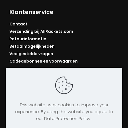
Klantenservice
Contact
Verzending bij AllRackets.com
Retourinformatie
Betaalmogelijkheden
Veelgestelde vragen
Cadeaubonnen en voorwaarden
This website uses cookies to improve your
experience. By using this website you agree to
our Data Protection Policy .
© 2026 AllRackets.com
Algemene voorwaarden
|
Bedrijfsgegevens
|