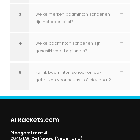
3
Welke merken badminton schoenen
zijn het populairst?
4
Welke badminton schoenen zijn
geschikt voor beginners?
5
Kan ik badminton schoenen ook
gebruiken voor squash of pickleball?
AllRackets.com
Ploegerstraat 4
2645 LW, Delfgauw (Nederland)