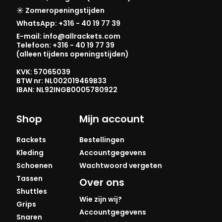
☀️ Zomeropeningstijden
WhatsApp: +316 - 40 19 77 39
E-mail: info@allrackets.com
Telefoon: +316 - 40 19 77 39
(alleen tijdens openingstijden)
KVK: 57065039
BTW nr: NL002019469B33
IBAN: NL92INGB0005780922
Shop
Mijn account
Rackets
Bestellingen
Kleding
Accountgegevens
Schoenen
Wachtwoord vergeten
Tassen
Over ons
Shuttles
Wie zijn wij?
Grips
Accountgegevens
Snaren