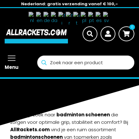
Nederland: gratis verzending vanaf € 100,-
0
Menu
Badminton
Schoenen
Ben je op zoek naar
badminton schoenen
die
zorgen voor optimale grip, stabiliteit en comfort? Bij
AllRackets.com
vind je een ruim assortiment
badmintonschoenen
van topmerken zoals