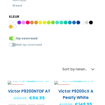
Normaal
Breed
KLEUR
Op voorraad
Niet op voorraad
-14%
-17%
Victor P9200NTDF AT
Victor P9200cX A
NIEUW
NIEUW
Oorspronkelijke
Huidige
Pearly White
€
94.95
€
109.95
prijs
prijs
Oorspronkelijk
Huidi
€
149.95
€
179.95