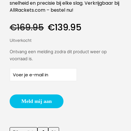
snelheid en precisie bij elke slag. Verkrijgbaar bij
AllRackets.com – bestel nu!
Oorspronkelijke
Huidige
€
169.95
€
139.95
prijs
prijs
was:
is:
Uitverkocht
€169.95.
€139.95.
Ontvang een melding zodra dit product weer op
voorraad is.
Meld mij aan