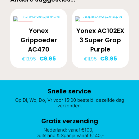
-29%
-25%
Yonex
Yonex AC102EX
Grippoeder
3 Super Grap
AC470
Purple
Oorspronkelijke
Huidige
Oorspronkelij
Huidige
€
9.95
€
8.95
€
13.95
€
11.95
prijs
prijs
prijs
prijs
was:
is:
was:
is:
€13.95.
€9.95.
€11.95.
€8.95.
Snelle service
Op Di, Wo, Do, Vr voor 15:00 besteld, dezelfde dag
verzonden.
Gratis verzending
Nederland: vanaf €100,-
Duitsland & Spanje vanaf €140,-