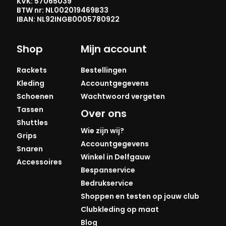
KVK: 57065039
BTW nr: NL002019469B33
IBAN: NL92INGB0005780922
Shop
Mijn account
Rackets
Bestellingen
Kleding
Accountgegevens
Schoenen
Wachtwoord vergeten
Tassen
Over ons
Shuttles
Wie zijn wij?
Grips
Accountgegevens
Snaren
Winkel in Delfgauw
Accessoires
Bespanservice
Bedrukservice
Shoppen en testen op jouw club
Clubkleding op maat
Blog