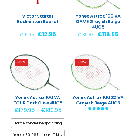
Victor Starter
Yonex Astrox 100 VA
Badminton Racket
GAME Grayish Beige
4UG5
Oorspronkelijke
Huidige
Oorspronkelij
Huidig
€
12.95
€
118.95
€
15.95
€
139.95
prijs
prijs
prijs
prijs
was:
is:
was:
is:
€15.95.
€12.95.
€139.95.
€118.95
-18%
-10%
Yonex Astrox 100 VA
Yonex Astrox 100 ZZ VA
TOUR Dark Olive 4UG5
Grayish Beige 4UG5
Prijsklasse:
€
179.95
-
€
189.95
Gewaardeerd
€179.95
5.00
uit 5
Frame zonder bespanning
tot
€189.95
Yonex BG 66 Ultimax | 11 kilo