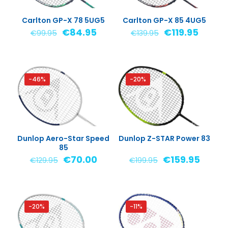
Carlton GP-X 78 5UG5
Carlton GP-X 85 4UG5
Oorspronkelijke
Huidige
Oorspronkelij
Huidig
€
84.95
€
119.95
€
99.95
€
139.95
prijs
prijs
prijs
prijs
was:
is:
was:
is:
€99.95.
€84.95.
€139.95.
€119.95
-46%
-20%
Dunlop Aero-Star Speed
Dunlop Z-STAR Power 83
85
Oorspronkelijke
Huidige
Oorspronkelijk
Huidi
€
70.00
€
159.95
€
129.95
€
199.95
prijs
prijs
prijs
prijs
was:
is:
was:
is:
€129.95.
€70.00.
€199.95.
€159.9
-20%
-11%