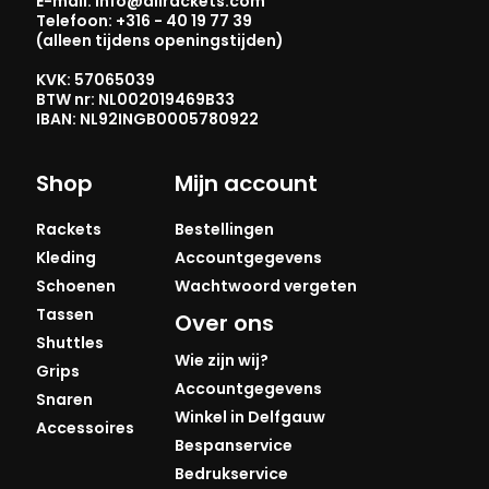
E-mail: info@allrackets.com
Telefoon: +316 - 40 19 77 39
(alleen tijdens openingstijden)
KVK: 57065039
BTW nr: NL002019469B33
IBAN: NL92INGB0005780922
Shop
Mijn account
Rackets
Bestellingen
Kleding
Accountgegevens
Schoenen
Wachtwoord vergeten
Tassen
Over ons
Shuttles
Wie zijn wij?
Grips
Accountgegevens
Snaren
Winkel in Delfgauw
Accessoires
Bespanservice
Bedrukservice