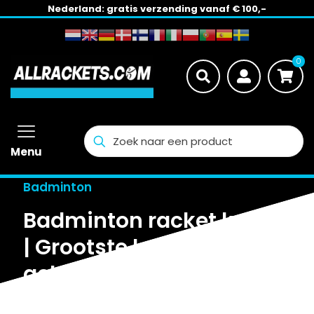
Nederland: gratis verzending vanaf € 100,-
0
Menu
Badminton
Badminton racket kopen
| Grootste keuze + snel
geleverd –
AllRackets.com