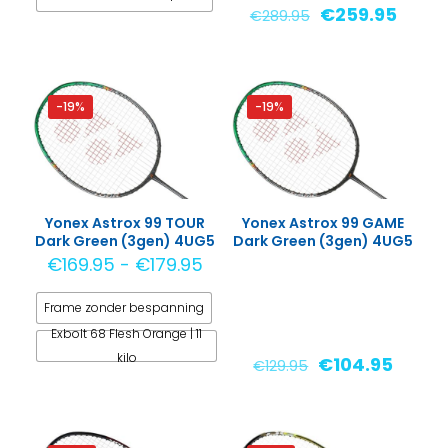
Oorspronkelijk
Huidi
€
259.95
€
289.95
prijs
prijs
Dit
was:
is:
product
€289.95.
€259.
heeft
-19%
-19%
meerdere
variaties.
Deze
optie
kan
Yonex Astrox 99 TOUR
Yonex Astrox 99 GAME
gekozen
Dark Green (3gen) 4UG5
Dark Green (3gen) 4UG5
worden
Prijsklasse:
€
169.95
-
€
179.95
op
€169.95
de
Frame zonder bespanning
tot
productpagina
€179.95
Exbolt 68 Flesh Orange | 11
kilo
Oorspronkelijk
Huidi
€
104.95
€
129.95
prijs
prijs
Dit
was:
is:
product
€129.95.
€104.9
heeft