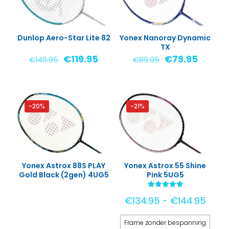
Dunlop Aero-Star Lite 82
Yonex Nanoray Dynamic
TX
Oorspronkelijke
Huidige
Oorspronkelij
Huidig
€
119.95
€
79.95
€
149.95
€
89.95
prijs
prijs
prijs
prijs
was:
is:
was:
is:
€149.95.
€119.95.
€89.95.
€79.95
-20%
-21%
Yonex Astrox 88S PLAY
Yonex Astrox 55 Shine
Gold Black (2gen) 4UG5
Pink 5UG5
Gewaardeerd
Prijs
€
134.95
-
€
144.95
5.00
uit 5
€134
Frame zonder bespanning
tot