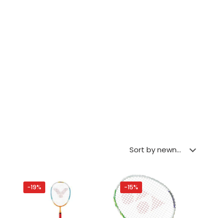
-19%
-15%