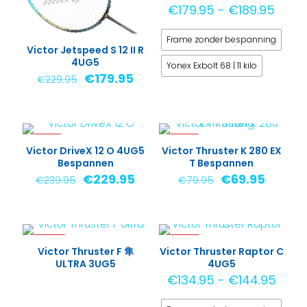
Prijsk
€
179.95
-
€
189.95
€179
Frame zonder bespanning
tot
Victor Jetspeed S 12 II R
€189
4UG5
Yonex Exbolt 68 | 11 kilo
Oorspronkelijke
Huidige
€
179.95
€
229.95
prijs
prijs
Dit
was:
is:
product
€229.95.
€179.95.
heeft
-4%
-13%
meerdere
Victor DriveX 12 O 4UG5
Victor Thruster K 280 EX
Bespannen
T Bespannen
variaties.
Oorspronkelijke
Huidige
Oorspronkelij
Huidig
€
229.95
€
69.95
€
239.95
€
79.95
Deze
prijs
prijs
prijs
prijs
optie
was:
is:
was:
is:
kan
€239.95.
€229.95.
€79.95.
€69.95
gekozen
-20%
-15%
worden
Victor Thruster F 隼
Victor Thruster Raptor C
ULTRA 3UG5
4UG5
op
Prijs
€
134.95
-
€
144.95
de
€134
productpagina