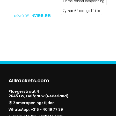
Frame zonder bespanning
tot
€144
Zymax 68 orange | 11 kilo
Oorspronkelijke
Huidige
€
199.95
€
249.95
prijs
prijs
Dit
was:
is:
product
€249.95.
€199.95.
heeft
meerdere
variaties.
Deze
optie
kan
gekozen
AllRackets.com
worden
op
Ploegerstraat 4
de
2645 LW, Delfgauw (Nederland)
productpagina
☀️ Zomeropeningstijden
WhatsApp: +316 - 40 19 77 39