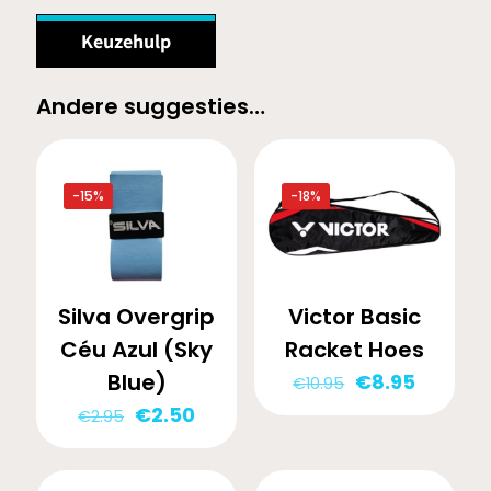
Keuzehulp
Andere suggesties…
-15%
-18%
Silva Overgrip
Victor Basic
Céu Azul (Sky
Racket Hoes
Blue)
Oorspronkelij
Huidige
€
8.95
€
10.95
prijs
prijs
Oorspronkelijke
Huidige
€
2.50
€
2.95
was:
is:
prijs
prijs
€10.95.
€8.95.
was:
is: