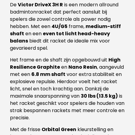
De
Victor DriveX 3H R
is een modern allround
badmintonracket dat perfect aansluit bij
spelers die zowel controle als power nodig
hebben. Met een
4U/G5
frame,
medium-stiff
shaft
en een
even tot licht head-heavy
balans
biedt dit racket de ideale mix voor
gevarieerd spel.
Het frame en de shaft zijn opgebouwd uit
High
Resilience Graphite
en
Nano Resin
, aangevuld
met een
6.8 mm shaft
voor extra stabiliteit en
explosieve repulsie. Hierdoor voelt het racket
licht, snel en toch krachtig aan. Dankzij de
maximale snaarspanning van
30 lbs (13.5 kg)
is
het racket geschikt voor spelers die houden van
strak bespannen rackets met meer controle en
precisie.
Met de frisse
Orbital Green
kleurstelling en