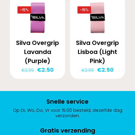
€2.95.
€2.50.
-15%
-15%
Silva Overgrip
Silva Overgrip
Lavanda
Lisboa (Light
(Purple)
Pink)
Oorspronkelijke
Huidige
Oorspronkelij
Huidige
€
2.50
€
2.50
€
2.95
€
2.95
prijs
prijs
prijs
prijs
was:
is:
was:
is:
€2.95.
€2.50.
€2.95.
€2.50.
Snelle service
Op Di, Wo, Do, Vr voor 15:00 besteld, dezelfde dag
verzonden.
Gratis verzending