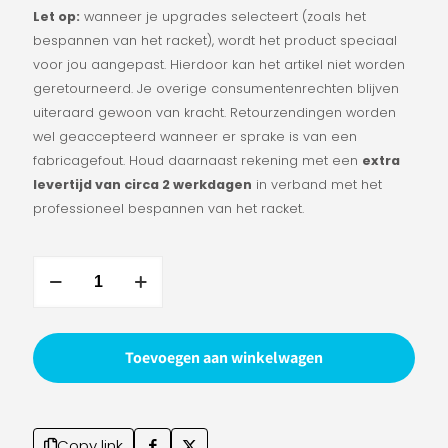
Let op:
wanneer je upgrades selecteert (zoals het
bespannen van het racket), wordt het product speciaal
voor jou aangepast. Hierdoor kan het artikel niet worden
geretourneerd. Je overige consumentenrechten blijven
uiteraard gewoon van kracht. Retourzendingen worden
wel geaccepteerd wanneer er sprake is van een
fabricagefout. Houd daarnaast rekening met een
extra
levertijd van circa 2 werkdagen
in verband met het
professioneel bespannen van het racket.
Victor
DriveX
3H
R
Toevoegen aan winkelwagen
(Orbital
Green)
4UG5
aantal
Copy link