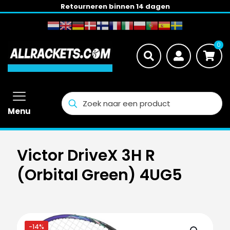
Retourneren binnen 14 dagen
0
Menu
Victor DriveX 3H R
(Orbital Green) 4UG5
-14%