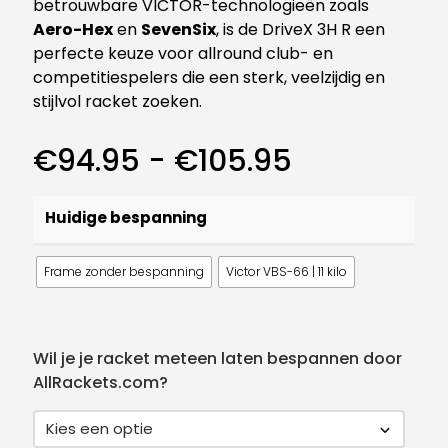
betrouwbare VICTOR-technologieën zoals
Aero-Hex
en
SevenSix
, is de DriveX 3H R een
perfecte keuze voor allround club- en
competitiespelers die een sterk, veelzijdig en
stijlvol racket zoeken.
Prijsklasse
€
94.95
-
€
105.95
€94.95
tot
Huidige bespanning
€105.95
Frame zonder bespanning
Victor VBS-66 | 11 kilo
Wil je je racket meteen laten bespannen door
AllRackets.com?