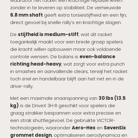
waardoor het racket een krachtige repulsie levert
zonder in te leveren op stabiliteit. De vernieuwde
6.8 mm shaft
geeft extra torsiestijfheid en een fijn,
direct gevoel bij snelle rally’s en krachtige slagen.
De
stijfheid is medium-stiff
, wat dit racket
toegankelijk maakt voor een brede groep spelers
die kracht willen opbouwen maar ook voldoende
controle wensen. De balans is
even-balance
richting head-heavy
, wat zorgt voor extra punch
in smashes en aanvallende clears, terwijl het racket
toch snel en handelbaar blijft aan het net en in de
drive-rally.
Met een maximale snaarspanning van
30 lbs (13.5
kg)
is de DriveX 3H R geschikt voor spelers die
graag strakker bespannen voor extra precisie en
een strak shuttlegevoel. De gebruikte VICTOR-
technologieën, waaronder
Aero-Hex
en
SevenSix
grommet design
, optimaliseren aerodynamica en