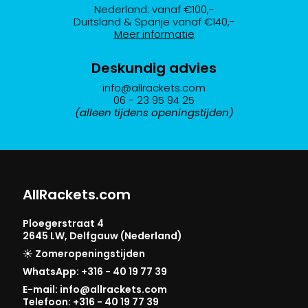
Nederland: vanaf €100,-
Duitsland & Spanje vanaf €140,-
Meer informatie
Deskundig advies
info@allrackets.com
06 - 23 95 94 25
(alleen tijdens openingstijden)
AllRackets.com
Ploegerstraat 4
2645 LW, Delfgauw (Nederland)
☀️ Zomeropeningstijden
WhatsApp: +316 - 40 19 77 39
E-mail: info@allrackets.com
Telefoon: +316 - 40 19 77 39