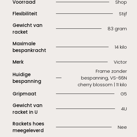
Voorraad
Shop
Flexibiliteit
Stijf
Gewicht van
83 gram
racket
Maximale
14 kilo
bespankracht
Merk
Victor
Frame zonder
Huidige
bespanning, VS-66N
bespanning
cherry blossom | 11 kilo
Gripmaat
G5
Gewicht van
4U
racket in U
Rackets hoes
Nee
meegeleverd