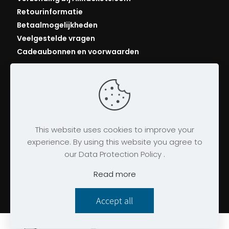
Retourinformatie
Betaalmogelijkheden
Veelgestelde vragen
Cadeaubonnen en voorwaarden
This website uses cookies to improve your
experience. By using this website you agree to
our Data Protection Policy .
© 2026 AllRackets.com
Algemene voorwaarden
|
Bedrijfsgegevens
|
Read more
Privacybeleid
|
Cookies
Accept all
Website gemaakt door
twenty5