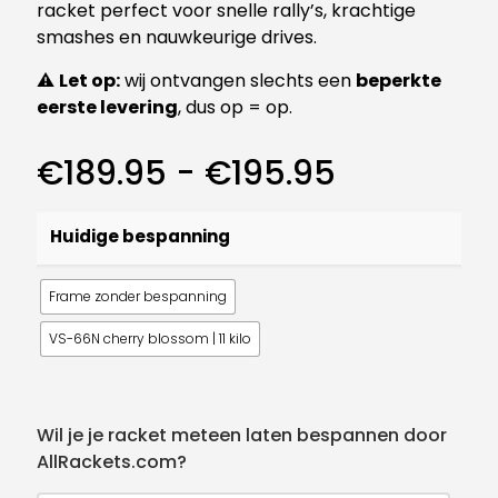
racket perfect voor snelle rally’s, krachtige
smashes en nauwkeurige drives.
⚠️
Let op:
wij ontvangen slechts een
beperkte
eerste levering
, dus op = op.
Prijsklasse
€
189.95
-
€
195.95
€189.95
tot
Huidige bespanning
€195.95
Frame zonder bespanning
VS-66N cherry blossom | 11 kilo
Wil je je racket meteen laten bespannen door
AllRackets.com?