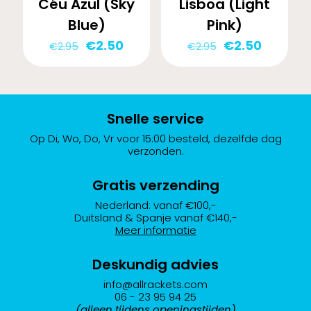
Céu Azul (Sky
Lisboa (Light
Blue)
Pink)
Oorspronkelijke
Huidige
Oorspronkelij
Huidige
€
2.50
€
2.50
€
2.95
€
2.95
prijs
prijs
prijs
prijs
was:
is:
was:
is:
€2.95.
€2.50.
€2.95.
€2.50.
Snelle service
Op Di, Wo, Do, Vr voor 15:00 besteld, dezelfde dag
verzonden.
Gratis verzending
Nederland: vanaf €100,-
Duitsland & Spanje vanaf €140,-
Meer informatie
Deskundig advies
info@allrackets.com
06 - 23 95 94 25
(alleen tijdens openingstijden)