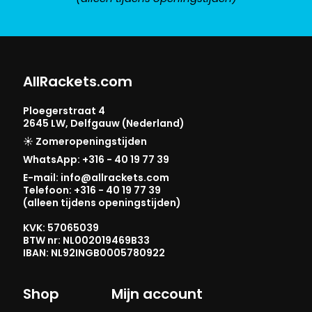
AllRackets.com
Ploegerstraat 4
2645 LW, Delfgauw (Nederland)
☀️ Zomeropeningstijden
WhatsApp: +316 - 40 19 77 39
E-mail: info@allrackets.com
Telefoon: +316 - 40 19 77 39
(alleen tijdens openingstijden)
KVK: 57065039
BTW nr: NL002019469B33
IBAN: NL92INGB0005780922
Shop
Mijn account