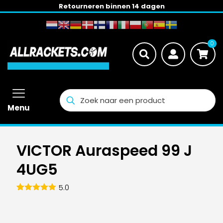
Nederland: gratis verzending vanaf € 100,-
0
Menu
VICTOR Auraspeed 99 J
4UG5
5.0
Gewaardeerd
1
5.00
op 5
gebaseerd
op