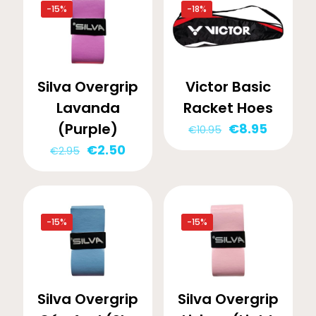
-15%
-18%
Silva Overgrip
Victor Basic
Lavanda
Racket Hoes
(Purple)
Oorspronkelij
Huidige
€
8.95
€
10.95
prijs
prijs
Oorspronkelijke
Huidige
€
2.50
€
2.95
was:
is:
prijs
prijs
€10.95.
€8.95.
was:
is:
€2.95.
€2.50.
-15%
-15%
Silva Overgrip
Silva Overgrip