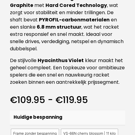
Graphite
met
Hard Cored Technology
, wat
zorgt voor stabiliteit en minder trillingen. De
shaft bevat
PYROFIL-carbonmaterialen
en
een slanke
6.8 mm structuur
, wat het racket
extra responsief en snel maakt. Ideaal voor
snelle drives, verdediging, netspel en dynamisch
dubbelspel.
De stijlvolle
Hyacinthus Violet
kleur maakt het
geheel compleet. Een topkeuze voor ambitieuze
spelers die een snel en nauwkeurig racket
zoeken binnen een aantrekkelijk prijssegment.
Prijsklasse
€
109.95
-
€
119.95
€109.95
tot
Huidige bespanning
€119.95
Frame zonder bespanning
VS-66N cherry blossom | 11 kilo