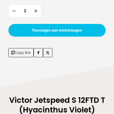
Victor
Jetspeed
S
12FTD
Toevoegen aan winkelwagen
T
(Hyacinthus
Violet)
4UG6
Copy link
aantal
Victor Jetspeed S 12FTD T
(Hyacinthus Violet)