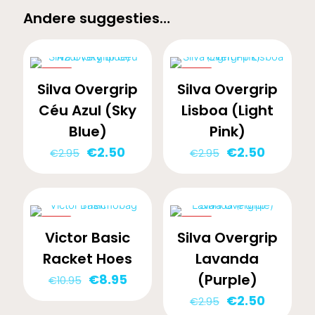
Andere suggesties…
-15%
-15%
Silva Overgrip
Silva Overgrip
Céu Azul (Sky
Lisboa (Light
Blue)
Pink)
Oorspronkelijke
Huidige
Oorspronkelij
Huidige
€
2.50
€
2.50
€
2.95
€
2.95
prijs
prijs
prijs
prijs
was:
is:
was:
is:
€2.95.
€2.50.
€2.95.
€2.50.
-18%
-15%
Victor Basic
Silva Overgrip
Racket Hoes
Lavanda
Oorspronkelijke
Huidige
(Purple)
€
8.95
€
10.95
prijs
prijs
Oorspronkelij
Huidige
€
2.50
€
2.95
was:
is: