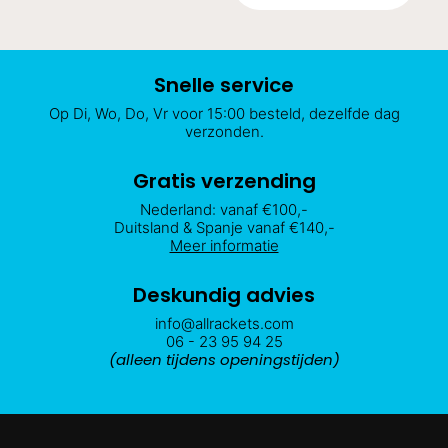
prijs
prijs
€10.95.
€8.95.
was:
is:
€2.95.
€2.50.
Snelle service
Op Di, Wo, Do, Vr voor 15:00 besteld, dezelfde dag
verzonden.
Gratis verzending
Nederland: vanaf €100,-
Duitsland & Spanje vanaf €140,-
Meer informatie
Deskundig advies
info@allrackets.com
06 - 23 95 94 25
(alleen tijdens openingstijden)