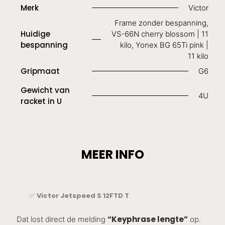
Merk
Victor
Frame zonder bespanning,
Huidige
VS-66N cherry blossom | 11
bespanning
kilo, Yonex BG 65Ti pink |
11 kilo
Gripmaat
G6
Gewicht van
4U
racket in U
MEER INFO
Victor Jetspeed S 12FTD T
✅
“Keyphrase lengte”
Dat lost direct de melding
op.