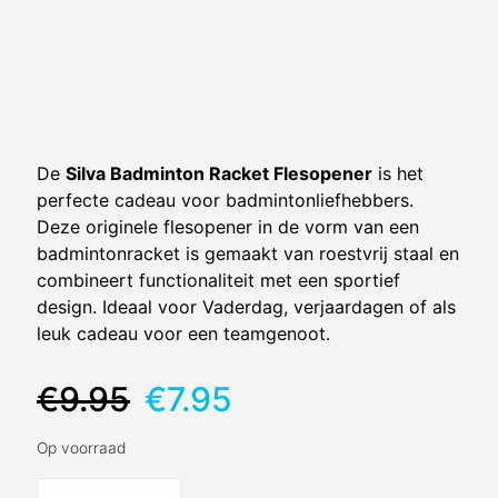
De
Silva Badminton Racket Flesopener
is het
perfecte cadeau voor badmintonliefhebbers.
Deze originele flesopener in de vorm van een
badmintonracket is gemaakt van roestvrij staal en
combineert functionaliteit met een sportief
design. Ideaal voor Vaderdag, verjaardagen of als
leuk cadeau voor een teamgenoot.
Oorspronkelijke
Huidige
€
9.95
€
7.95
prijs
prijs
was:
is:
Op voorraad
€9.95.
€7.95.
Silva