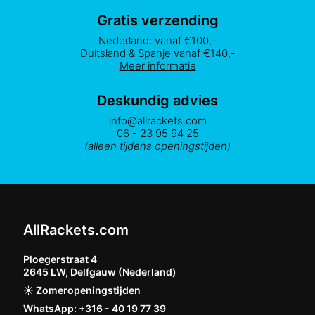
Gratis verzending
Nederland: vanaf €100,-
Duitsland & Spanje vanaf €140,-
Meer informatie
Deskundig advies
info@allrackets.com
06 - 23 95 94 25
(alleen tijdens openingstijden)
AllRackets.com
Ploegerstraat 4
2645 LW, Delfgauw (Nederland)
☀️ Zomeropeningstijden
WhatsApp: +316 - 40 19 77 39