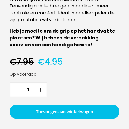
Eenvoudig aan te brengen voor direct meer
controle en comfort. Ideal voor elke speler die
zijn prestaties wil verbeteren.
Heb je moeite om de grip op het handvat te
plaatsen? Wij hebben de verpakking
voorzien van een handige how to!
Oorspronkelijke
Huidige
€
7.95
€
4.95
prijs
prijs
was:
is:
Op voorraad
€7.95.
€4.95.
Silva
Basis
Grip
Tape
Toevoegen aan winkelwagen
-
White
aantal