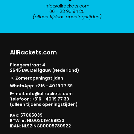
info@allrackets.com
06 - 23 95 94 25
(alleen tijdens openingstijden)
AllRackets.com
Ploegerstraat 4
2645 LW, Delfgauw (Nederland)
☀️ Zomeropeningstijden
WhatsApp: +316 - 40 19 77 39
E-mail: info@allrackets.com
Telefoon: +316 - 40 19 77 39
(alleen tijdens openingstijden)
KVK: 57065039
BTW nr: NL002019469B33
IBAN: NL92INGB0005780922