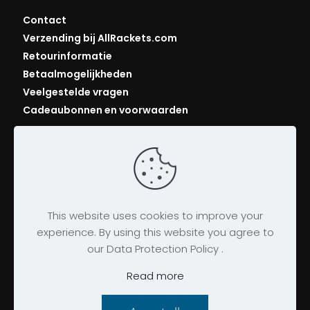
Contact
Verzending bij AllRackets.com
Retourinformatie
Betaalmogelijkheden
Veelgestelde vragen
Cadeaubonnen en voorwaarden
This website uses cookies to improve your
experience. By using this website you agree to
our Data Protection Policy .
© 2026 AllRackets.com
Algemene voorwaarden
|
Bedrijfsgegevens
|
Read more
Privacybeleid
|
Cookies