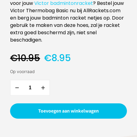
voor jouw
Victor badmintonracket
? Bestel jouw
Victor Thermobag Basic nu bij AllRackets.com
en berg jouw badminton racket netjes op. Door
gebruik te maken van deze hoes, zal je racket
extra goed beschermd zijn, niet snel
beschadigen.
Oorspronkelijke
Huidige
€
10.95
€
8.95
prijs
prijs
was:
is:
Op voorraad
€10.95.
€8.95.
Victor
Basic
Racket
Hoes
Toevoegen aan winkelwagen
aantal