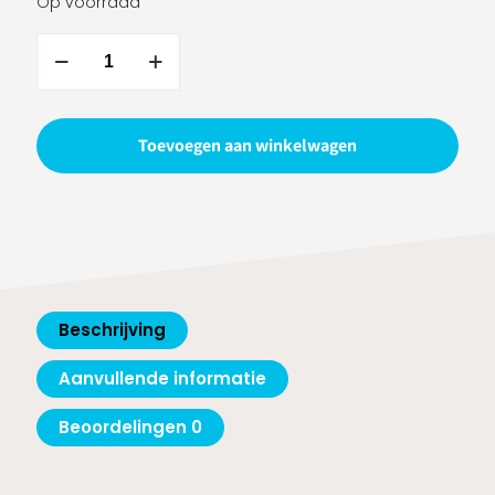
was:
is:
Op voorraad
€5.95.
€4.95.
Yonex
AC420EX
Hi
Soft
Toevoegen aan winkelwagen
Grap
White
aantal
Beschrijving
Aanvullende informatie
Beoordelingen
0