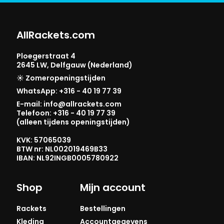
AllRackets.com
Ploegerstraat 4
2645 LW, Delfgauw (Nederland)
☀️ Zomeropeningstijden
WhatsApp: +316 - 40 19 77 39
E-mail: info@allrackets.com
Telefoon: +316 - 40 19 77 39
(alleen tijdens openingstijden)
KVK: 57065039
BTW nr: NL002019469B33
IBAN: NL92INGB0005780922
Shop
Mijn account
Rackets
Bestellingen
Kleding
Accountgegevens