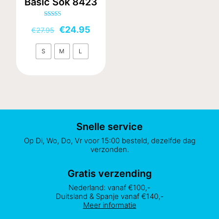
Basic Sok 8423
op
worden
de
op
Gewaardeerd
productpagina
de
Oorspronkelijke
Huidige
€
24.95
5.00
€
27.95
uit 5
productpagina
prijs
prijs
S
was:
M
L
is:
€27.95.
€24.95.
Dit
product
heeft
meerdere
variaties.
Snelle service
Deze
Op Di, Wo, Do, Vr voor 15:00 besteld, dezelfde dag
optie
verzonden.
kan
gekozen
Gratis verzending
worden
Nederland: vanaf €100,-
op
Duitsland & Spanje vanaf €140,-
de
Meer informatie
productpagina