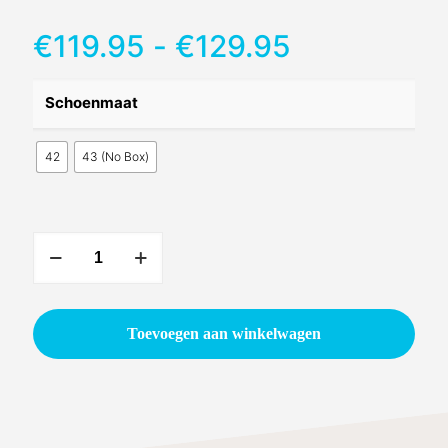
Prijsklasse
€
119.95
-
€
129.95
€119.95
tot
Schoenmaat
€129.95
42
43 (No Box)
Yonex
Cascade
Drive
2
Toevoegen aan winkelwagen
Clear
Blue
aantal