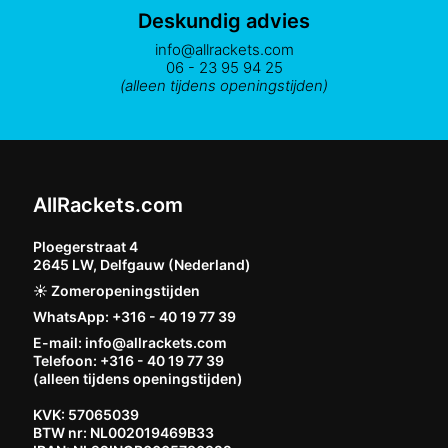
Deskundig advies
info@allrackets.com
06 - 23 95 94 25
(alleen tijdens openingstijden)
AllRackets.com
Ploegerstraat 4
2645 LW, Delfgauw (Nederland)
☀️ Zomeropeningstijden
WhatsApp: +316 - 40 19 77 39
E-mail: info@allrackets.com
Telefoon: +316 - 40 19 77 39
(alleen tijdens openingstijden)
KVK: 57065039
BTW nr: NL002019469B33