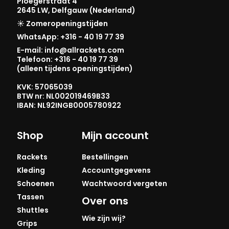
Ploegerstraat 4
2645 LW, Delfgauw (Nederland)
☀️ Zomeropeningstijden
WhatsApp: +316 - 40 19 77 39
E-mail: info@allrackets.com
Telefoon: +316 - 40 19 77 39
(alleen tijdens openingstijden)
KVK: 57065039
BTW nr: NL002019469B33
IBAN: NL92INGB0005780922
Shop
Mijn account
Rackets
Bestellingen
Kleding
Accountgegevens
Schoenen
Wachtwoord vergeten
Tassen
Over ons
Shuttles
Wie zijn wij?
Grips