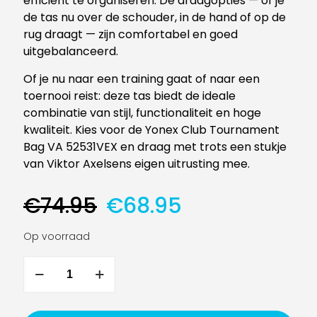
efficiënt te organiseren. De draagopties — of je
de tas nu over de schouder, in de hand of op de
rug draagt — zijn comfortabel en goed
uitgebalanceerd.
Of je nu naar een training gaat of naar een
toernooi reist: deze tas biedt de ideale
combinatie van stijl, functionaliteit en hoge
kwaliteit. Kies voor de Yonex Club Tournament
Bag VA 52531VEX en draag met trots een stukje
van Viktor Axelsens eigen uitrusting mee.
Oorspronkelijke
Huidige
€
74.95
€
68.95
prijs
prijs
was:
is:
Op voorraad
€74.95.
€68.95.
Yonex
Club
Tournament
Bag