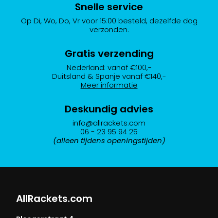
Snelle service
Op Di, Wo, Do, Vr voor 15:00 besteld, dezelfde dag
verzonden.
Gratis verzending
Nederland: vanaf €100,-
Duitsland & Spanje vanaf €140,-
Meer informatie
Deskundig advies
info@allrackets.com
06 - 23 95 94 25
(alleen tijdens openingstijden)
AllRackets.com