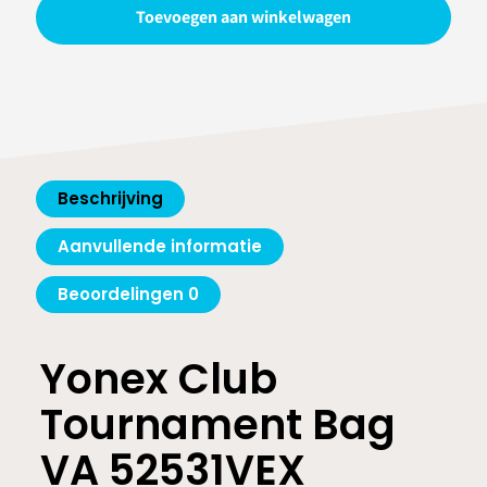
Toevoegen aan winkelwagen
VA
52531VEX
Grayish
Beige
aantal
Beschrijving
Aanvullende informatie
Beoordelingen
0
Yonex Club
Tournament Bag
VA 52531VEX