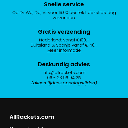
Snelle service
Op Di, Wo, Do, Vr voor 15:00 besteld, dezelfde dag
verzonden.
Gratis verzending
Nederland: vanaf €100,-
Duitsland & Spanje vanaf €140,-
Meer informatie
Deskundig advies
info@allrackets.com
06 - 23 95 94 25
(alleen tijdens openingstijden)
AllRackets.com