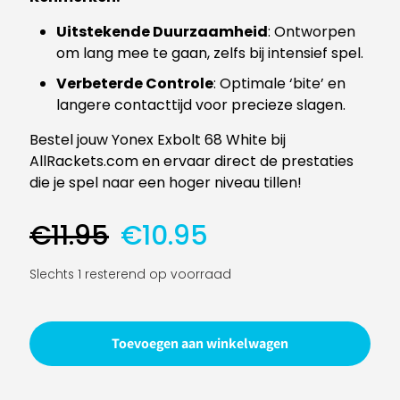
Uitstekende Duurzaamheid
: Ontworpen
om lang mee te gaan, zelfs bij intensief spel.
Verbeterde Controle
: Optimale ‘bite’ en
langere contacttijd voor precieze slagen.
Bestel jouw Yonex Exbolt 68 White bij
AllRackets.com en ervaar direct de prestaties
die je spel naar een hoger niveau tillen!
Oorspronkelijke
Huidige
€
11.95
€
10.95
prijs
prijs
was:
is:
Slechts 1 resterend op voorraad
€11.95.
€10.95.
Toevoegen aan winkelwagen