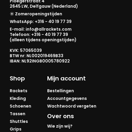
Ploegerstraat 4
2645 LW, Delfgauw (Nederland)
☀️ Zomeropeningstijden
WhatsApp: +316 - 40 19 77 39
E-mail: info@allrackets.com
Telefoon: +316 - 40 19 77 39
(alleen tijdens openingstijden)
KVK: 57065039
BTW nr: NL002019469B33
IBAN: NL92INGB0005780922
Shop
Mijn account
Rackets
Bestellingen
Kleding
Accountgegevens
Schoenen
Wachtwoord vergeten
Tassen
Over ons
Shuttles
Wie zijn wij?
Grips