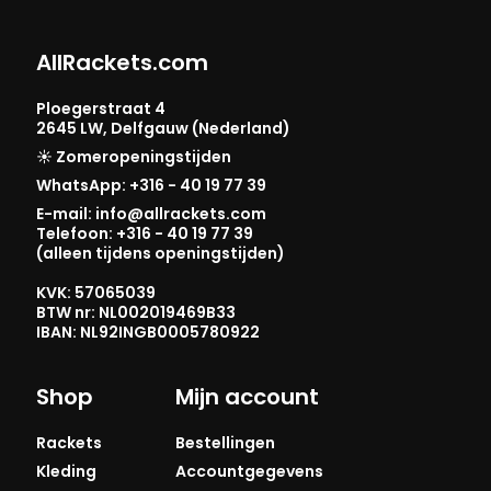
AllRackets.com
Ploegerstraat 4
2645 LW, Delfgauw (Nederland)
☀️ Zomeropeningstijden
WhatsApp: +316 - 40 19 77 39
E-mail: info@allrackets.com
Telefoon: +316 - 40 19 77 39
(alleen tijdens openingstijden)
KVK: 57065039
BTW nr: NL002019469B33
IBAN: NL92INGB0005780922
Shop
Mijn account
Rackets
Bestellingen
Kleding
Accountgegevens