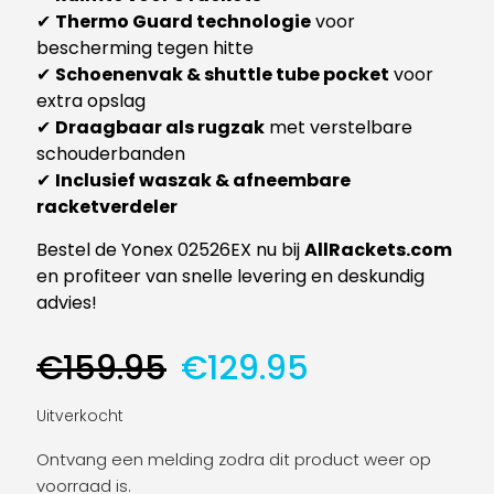
✔
Thermo Guard technologie
voor
bescherming tegen hitte
✔
Schoenenvak & shuttle tube pocket
voor
extra opslag
✔
Draagbaar als rugzak
met verstelbare
schouderbanden
✔
Inclusief waszak & afneembare
racketverdeler
Bestel de Yonex 02526EX nu bij
AllRackets.com
en profiteer van snelle levering en deskundig
advies!
Oorspronkelijke
Huidige
€
159.95
€
129.95
prijs
prijs
was:
is:
Uitverkocht
€159.95.
€129.95.
Ontvang een melding zodra dit product weer op
voorraad is.