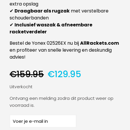
extra opslag
✔
Draagbaar als rugzak
met verstelbare
schouderbanden
✔
Inclusief waszak & afneembare
racketverdeler
Bestel de Yonex 02526EX nu bij
AllRackets.com
en profiteer van snelle levering en deskundig
advies!
Oorspronkelijke
Huidige
€
159.95
€
129.95
prijs
prijs
was:
is:
Uitverkocht
€159.95.
€129.95.
Ontvang een melding zodra dit product weer op
voorraad is.