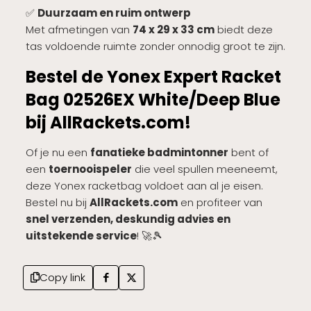
✅
Duurzaam en ruim ontwerp
Met afmetingen van
74 x 29 x 33 cm
biedt deze
tas voldoende ruimte zonder onnodig groot te zijn.
Bestel de Yonex Expert Racket
Bag 02526EX White/Deep Blue
bij AllRackets.com!
Of je nu een
fanatieke badmintonner
bent of
een
toernooispeler
die veel spullen meeneemt,
deze Yonex racketbag voldoet aan al je eisen.
Bestel nu bij
AllRackets.com
en profiteer van
snel verzenden, deskundig advies en
uitstekende service
! 🚀🎾
Copy link