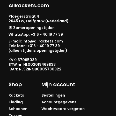
AllRackets.com
Ploegerstraat 4
2645 LW, Delfgauw (Nederland)
☀️ Zomeropeningstijden
WhatsApp: +316 - 40 19 77 39
E-mail: info@allrackets.com
Telefoon: +316 - 40 19 77 39
(alleen tijdens openingstijden)
KVK: 57065039
BTW nr: NL002019469B33
IBAN: NL92INGB0005780922
Shop
Mijn account
Rackets
Bestellingen
Kleding
Accountgegevens
Schoenen
Wachtwoord vergeten
Tassen