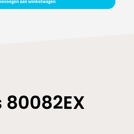
oevoegen aan winkelwagen
 80082EX