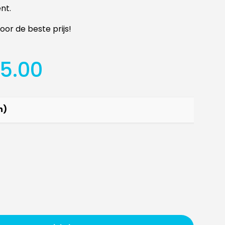
nt.
oor de beste prijs!
rspronkelijke
Huidige
5.00
js
prijs
s:
is:
9.95.
€35.00.
n)