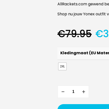
AllRackets.com gewend be
Shop nu jouw Yonex outfit v
Oo
€
79.95
€
3
pri
wa
€7
Kledingmaat (EU Mate
2XL
Yonex
Mens
Warmup
Pants