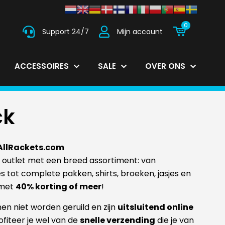
0
Support 24/7
Mijn account
ACCESSOIRES
SALE
OVER ONS
ck
 AllRackets.com
 outlet met een breed assortiment: van
s tot complete pakken, shirts, broeken, jasjes en
d met
40% korting of meer
!
nen niet worden geruild en zijn
uitsluitend online
rofiteer je wel van de
snelle verzending
die je van