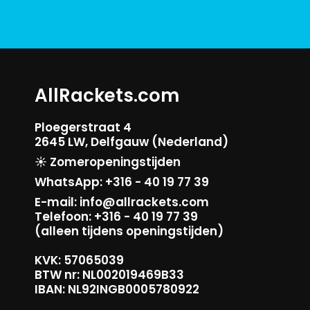
AllRackets.com
Ploegerstraat 4
2645 LW, Delfgauw (Nederland)
☀️ Zomeropeningstijden
WhatsApp: +316 - 40 19 77 39
E-mail: info@allrackets.com
Telefoon: +316 - 40 19 77 39
(alleen tijdens openingstijden)
KVK: 57065039
BTW nr: NL002019469B33
IBAN: NL92INGB0005780922