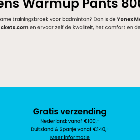
Mens Warmup Pants 80
zame trainingsbroek voor badminton? Dan is de
Yonex M
ackets.com
en ervaar zelf de kwaliteit, het comfort en 
Gratis verzending
Nederland: vanaf €100,-
Duitsland & Spanje vanaf €140,-
Meer informatie