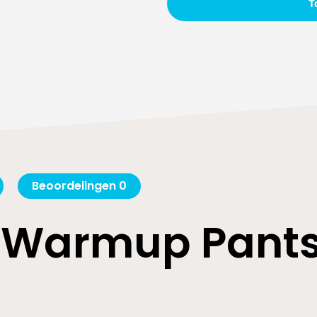
T
80082EX
Black
aantal
Beoordelingen
0
 Warmup Pants