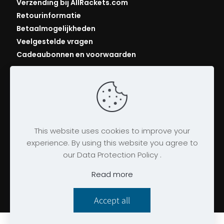
Verzending bij AllRackets.com
Retourinformatie
Betaalmogelijkheden
Veelgestelde vragen
Cadeaubonnen en voorwaarden
This website uses cookies to improve your
experience. By using this website you agree to
our Data Protection Policy .
© 2026 AllRackets.com
Algemene voorwaarden
|
Bedrijfsgegevens
|
Read more
Privacybeleid
|
Cookies
Accept all
Website gemaakt door
twenty5