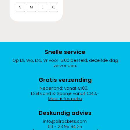
prijs
prijs
was:
is:
S
M
L
XL
€24.95.
€17.95.
Dit
product
heeft
meerdere
variaties.
Snelle service
Deze
Op Di, Wo, Do, Vr voor 15:00 besteld, dezelfde dag
optie
verzonden.
kan
gekozen
Gratis verzending
worden
Nederland: vanaf €100,-
op
Duitsland & Spanje vanaf €140,-
de
Meer informatie
productpagina
Deskundig advies
info@allrackets.com
06 - 23 95 94 25