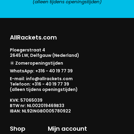
(alleen tijdens openingstijden)
AllRackets.com
Ploegerstraat 4
2645 LW, Delfgauw (Nederland)
☀️ Zomeropeningstijden
WhatsApp: +316 - 40 19 77 39
E-mail: info@allrackets.com
Telefoon: +316 - 40 19 77 39
(alleen tijdens openingstijden)
KVK: 57065039
BTW nr: NL002019469B33
IBAN: NL92INGB0005780922
Shop
Mijn account