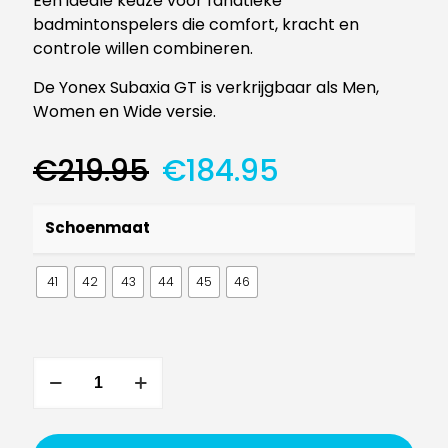
Een ideale keuze voor fanatieke
badmintonspelers die comfort, kracht en
controle willen combineren.
De Yonex Subaxia GT is verkrijgbaar als Men,
Women en Wide versie.
Oorspronkelijke
Huidige
€
219.95
€
184.95
prijs
prijs
was:
is:
Schoenmaat
€219.95.
€184.95.
41
42
43
44
45
46
Yonex
Subaxia
GT
Wide