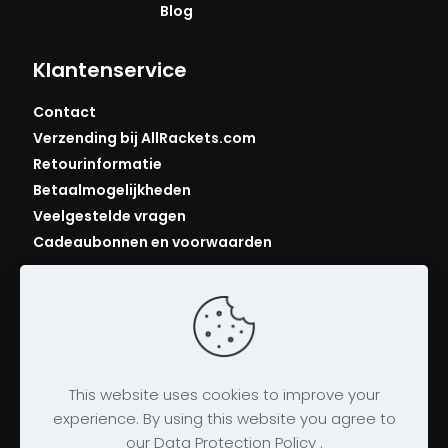
Blog
Klantenservice
Contact
Verzending bij AllRackets.com
Retourinformatie
Betaalmogelijkheden
Veelgestelde vragen
Cadeaubonnen en voorwaarden
This website uses cookies to improve your
experience. By using this website you agree to
our Data Protection Policy .
© 2026 AllRackets.com