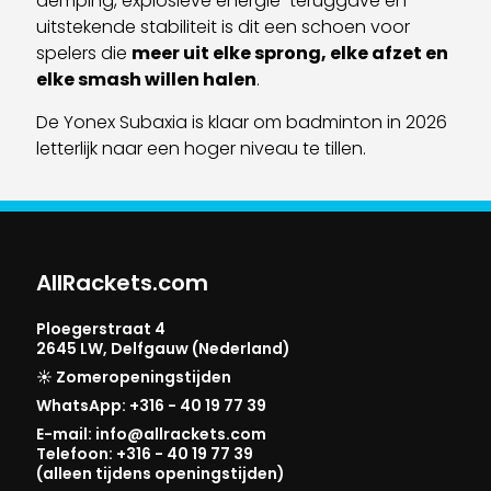
demping, explosieve energie-teruggave en
uitstekende stabiliteit is dit een schoen voor
spelers die
meer uit elke sprong, elke afzet en
elke smash willen halen
.
De Yonex Subaxia is klaar om badminton in 2026
letterlijk naar een hoger niveau te tillen.
AllRackets.com
Ploegerstraat 4
2645 LW, Delfgauw (Nederland)
☀️ Zomeropeningstijden
WhatsApp: +316 - 40 19 77 39
E-mail: info@allrackets.com
Telefoon: +316 - 40 19 77 39
(alleen tijdens openingstijden)