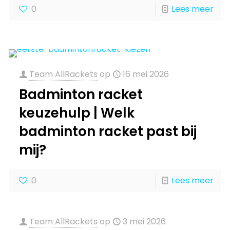
0
Lees meer
Team AllRackets
op
16 mei 2026
Badminton racket
keuzehulp | Welk
badminton racket past bij
mij?
0
Lees meer
Team AllRackets
op
3 mei 2026