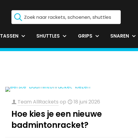
TASSEN
SHUTTLES
GRIPS
SNAREN
Team AllRackets
op
18 juni 2026
Hoe kies je een nieuwe
badmintonracket?