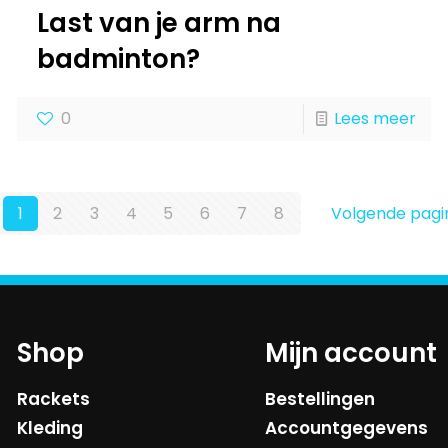
Last van je arm na
badminton?
0
Lees meer
1
2
3
4
5
6
7
8
Volgende pagi
Shop
Mijn account
Rackets
Bestellingen
Kleding
Accountgegevens