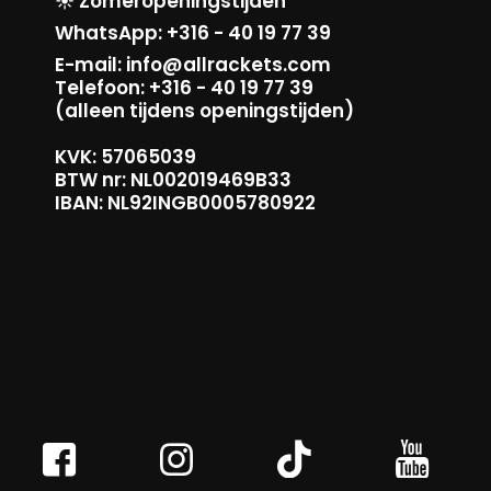
☀️ Zomeropeningstijden
WhatsApp: +316 - 40 19 77 39
E-mail: info@allrackets.com
Telefoon: +316 - 40 19 77 39
(alleen tijdens openingstijden)
KVK: 57065039
BTW nr: NL002019469B33
IBAN: NL92INGB0005780922