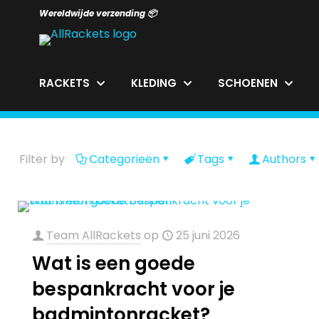
Wereldwijde verzending 📦
RACKETS
KLEDING
SCHOENEN
Filter by
Categorieën
Tags
Authors
Team AllRackets
op
25 juni 2026
Wat is een goede
bespankracht voor je
badmintonracket?