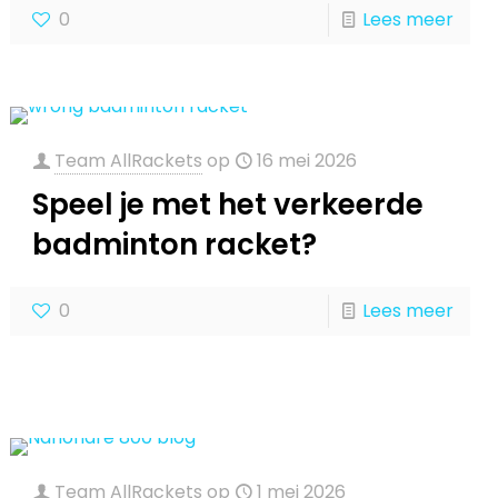
0
Lees meer
Team AllRackets
op
16 mei 2026
Speel je met het verkeerde
badminton racket?
0
Lees meer
Team AllRackets
op
1 mei 2026