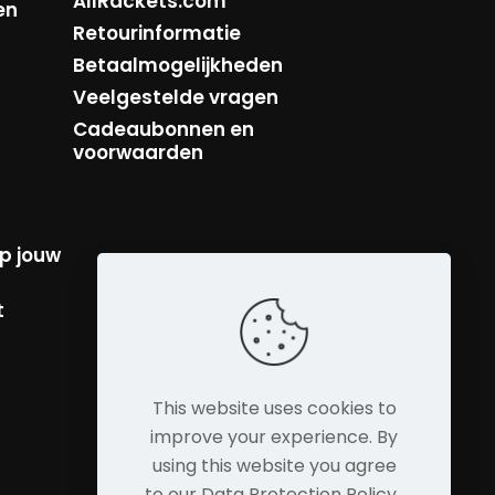
AllRackets.com
en
Retourinformatie
Betaalmogelijkheden
Veelgestelde vragen
Cadeaubonnen en
voorwaarden
p jouw
t
This website uses cookies to
improve your experience. By
using this website you agree
to our Data Protection Policy .