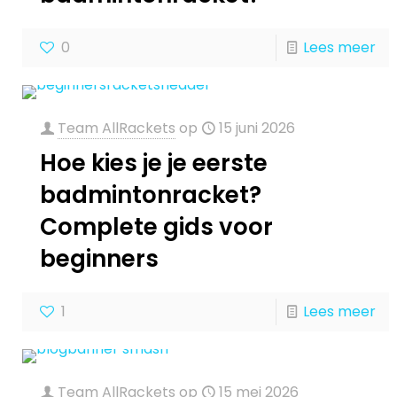
0
Lees meer
Team AllRackets
op
15 juni 2026
Hoe kies je je eerste
badmintonracket?
Complete gids voor
beginners
1
Lees meer
Team AllRackets
op
15 mei 2026