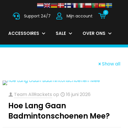
0
Support 24/7
Mijn account
ACCESSOIRES
SALE
OVER ONS
Show all
Team AllRackets
op
16 juni 2026
Hoe Lang Gaan
Badmintonschoenen Mee?