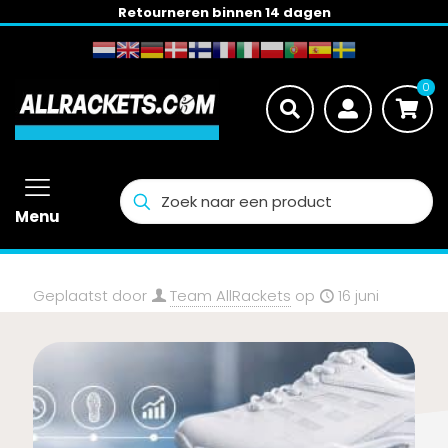
Nederland: gratis verzending vanaf € 100,-
0
Menu
Geplaatst door
Team AllRackets
op
16 juni
2026