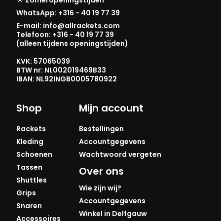
WhatsApp: +316 - 40 19 77 39
E-mail: info@allrackets.com
Telefoon: +316 - 40 19 77 39
(alleen tijdens openingstijden)
KVK: 57065039
BTW nr: NL002019469B33
IBAN: NL92INGB0005780922
Shop
Mijn account
Rackets
Bestellingen
Kleding
Accountgegevens
Schoenen
Wachtwoord vergeten
Tassen
Over ons
Shuttles
Wie zijn wij?
Grips
Accountgegevens
Snaren
Winkel in Delfgauw
Accessoires