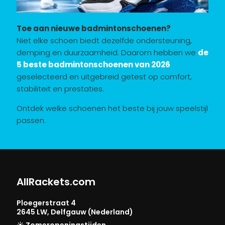
Toe aan nieuwe badmintonschoenen?
Niet elke schoen biedt dezelfde ondersteuning,
demping en duurzaamheid. Daarom hebben we
de
5 beste badmintonschoenen van 2026
geselecteerd en uitgebreid getest op comfort,
stabiliteit en prestaties.
Ontdek welke schoenen het beste bij jouw speelstijl
passen.
AllRackets.com
Ploegerstraat 4
2645 LW, Delfgauw (Nederland)
☀️ Zomeropeningstijden