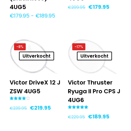
4UG5
Oorspronkelijke
Huidige
€
179.95
€
209.95
prijs
prijs
Prijsklasse:
€
179.95
-
€
189.95
was:
is:
€179.95
€209.95.
€179.95.
tot
€189.95
-8%
-17%
Uitverkocht
Uitverkocht
Victor DriveX 12 J
Victor Thruster
ZSW 4UG5
Ryuga II Pro CPS J
4UG6
Gewaardeerd
Oorspronkelijke
Huidige
€
219.95
€
239.95
4.00
uit 5
Gewaardeerd
prijs
prijs
Oorspronkelijke
Huidige
€
189.95
€
229.95
5.00
uit 5
was:
is:
prijs
prijs
€239.95.
€219.95.
was:
is: