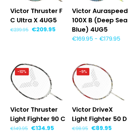
Victor Thruster F
Victor Auraspeed
C Ultra X 4UG5
100X B (Deep Sea
Oorspronkelijke
Huidige
Blue) 4UG5
€
209.95
€
239.95
prijs
prijs
Prijskl
€
169.95
-
€
179.95
was:
is:
€169.9
€239.95.
€209.95.
tot
€179.9
-10%
-9%
Victor Thruster
Victor DriveX
Light Fighter 90 C
Light Fighter 50 D
Oorspronkelijke
Huidige
Oorspronkelijke
Huidige
€
134.95
€
89.95
€
149.95
€
98.95
prijs
prijs
prijs
prijs