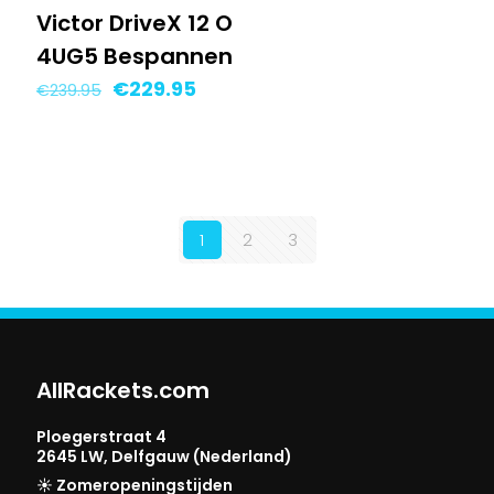
Victor DriveX 12 O
4UG5 Bespannen
Oorspronkelijke
Huidige
€
229.95
€
239.95
prijs
prijs
was:
is:
€239.95.
€229.95.
1
2
3
AllRackets.com
Ploegerstraat 4
2645 LW, Delfgauw (Nederland)
☀️ Zomeropeningstijden