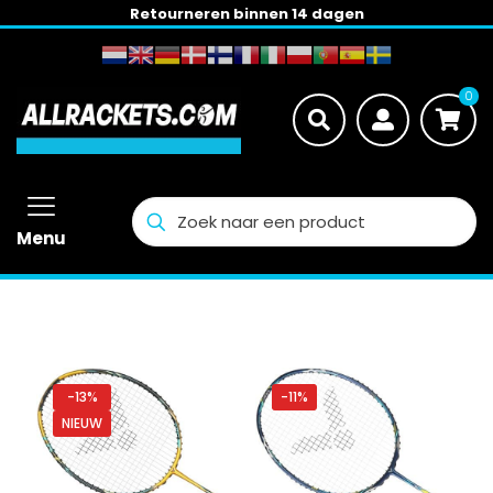
Retourneren binnen 14 dagen
0
Menu
-13%
-11%
NIEUW