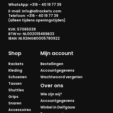
WhatsApp: +316 - 40 19 77 39
E-mail: info@allrackets.com
Telefoon: +316 - 40 19 77 39
(alleen tijdens openingstijden)
KVK: 57065039
BTW nr: NL002019469B33
IBAN: NL92INGB0005780922
Shop
Mijn account
Rackets
Bestellingen
Kleding
Accountgegevens
Schoenen
Wachtwoord vergeten
Tassen
Over ons
Shuttles
Wie zijn wij?
Grips
Accountgegevens
Snaren
Winkel in Delfgauw
Accessoires