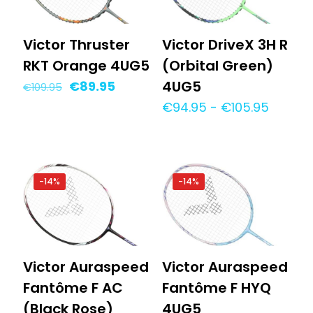
Victor Thruster
Victor DriveX 3H R
RKT Orange 4UG5
(Orbital Green)
Oorspronkelijke
Huidige
4UG5
€
89.95
€
109.95
prijs
prijs
Prijskla
€
94.95
-
€
105.95
was:
is:
€94.95
€109.95.
€89.95.
tot
€105.9
-14%
-14%
Victor Auraspeed
Victor Auraspeed
Fantôme F AC
Fantôme F HYQ
(Black Rose)
4UG5