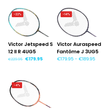
€229.95.
€189.95.
-22%
-14%
Victor Jetspeed S
Victor Auraspeed
12 II R 4UG5
Fantôme J 3UG5
Oorspronkelijke
Huidige
Prijskl
€
179.95
€
179.95
-
€
189.95
€
229.95
prijs
prijs
€179.9
was:
is:
tot
€229.95.
€179.95.
€189.9
-4%