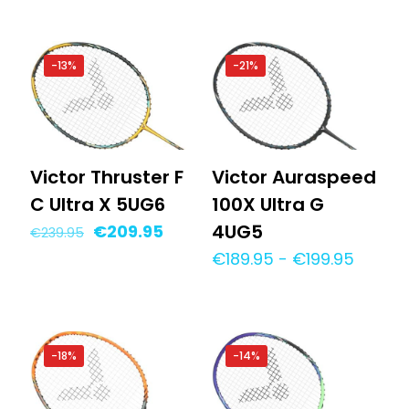
was:
is:
was:
is:
€149.95.
€134.95.
€98.95.
€89.95.
-13%
-21%
Victor Thruster F
Victor Auraspeed
C Ultra X 5UG6
100X Ultra G
Oorspronkelijke
Huidige
4UG5
€
209.95
€
239.95
prijs
prijs
Prijskl
€
189.95
-
€
199.95
was:
is:
€189.9
€239.95.
€209.95.
tot
€199.9
-18%
-14%