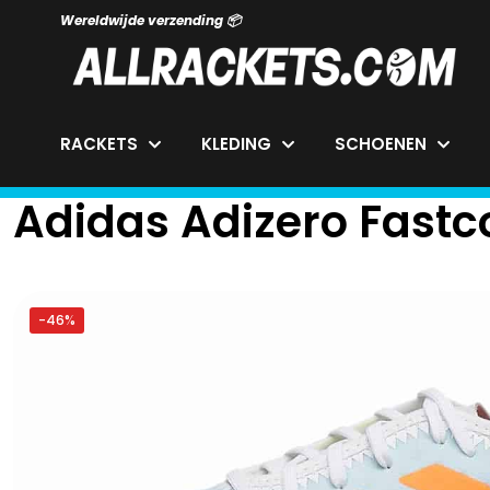
Wereldwijde verzending 📦
RACKETS
KLEDING
SCHOENEN
Adidas Adizero Fastc
-46%