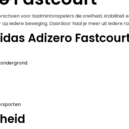
oorschoen voor badmintonspelers die snelheid, stabiliteit 
 op iedere beweging. Daardoor haal je meer uit iedere r
idas Adizero Fastcour
 ondergrond
orsporten
heid