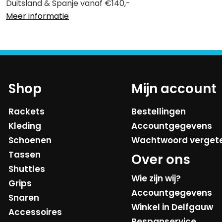
Duitsland & Spanje vanaf €140,-
Meer informatie
Shop
Mijn account
Rackets
Bestellingen
Kleding
Accountgegevens
Schoenen
Wachtwoord verget
Tassen
Over ons
Shuttles
Wie zijn wij?
Grips
Accountgegevens
Snaren
Winkel in Delfgauw
Accessoires
Bespanservice