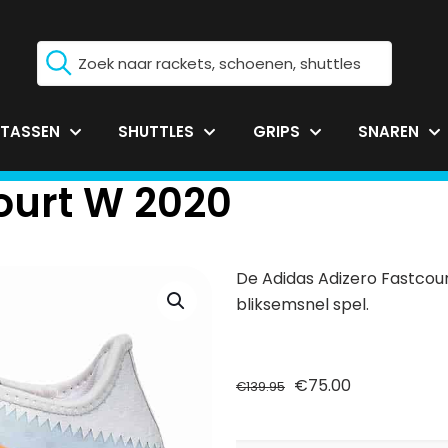
TASSEN
SHUTTLES
GRIPS
SNAREN
ourt W 2020
De Adidas Adizero Fastcou
bliksemsnel spel.
Oorspronkelijke
Huidige
€
75.00
€
139.95
prijs
prijs
was:
is: