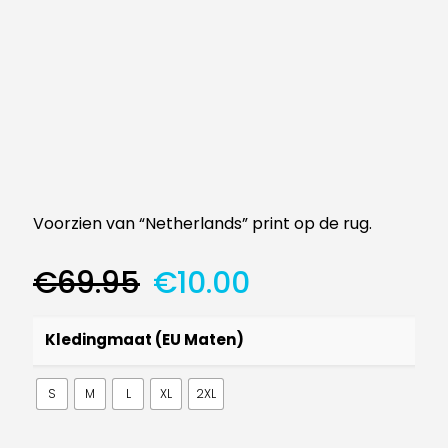
Voorzien van “Netherlands” print op de rug.
Oorspronkelijke
Huidige
€
69.95
€
10.00
prijs
prijs
was:
is:
Kledingmaat (EU Maten)
€69.95.
€10.00.
S
M
L
XL
2XL