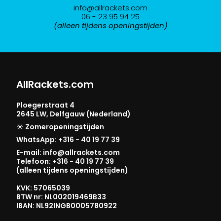
info@allrackets.com
06 - 23 95 94 25
(alleen tijdens openingstijden)
AllRackets.com
Ploegerstraat 4
2645 LW, Delfgauw (Nederland)
☀️ Zomeropeningstijden
WhatsApp: +316 - 40 19 77 39
E-mail: info@allrackets.com
Telefoon: +316 - 40 19 77 39
(alleen tijdens openingstijden)
KVK: 57065039
BTW nr: NL002019469B33
IBAN: NL92INGB0005780922