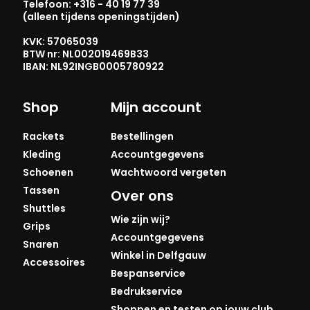
Telefoon: +316 - 40 19 77 39
(alleen tijdens openingstijden)
KVK: 57065039
BTW nr: NL002019469B33
IBAN: NL92INGB0005780922
Shop
Mijn account
Rackets
Bestellingen
Kleding
Accountgegevens
Schoenen
Wachtwoord vergeten
Tassen
Over ons
Shuttles
Wie zijn wij?
Grips
Accountgegevens
Snaren
Winkel in Delfgauw
Accessoires
Bespanservice
Bedrukservice
Shoppen en testen op jouw club