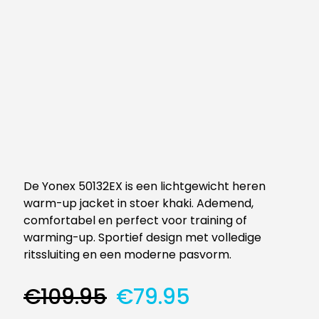
De Yonex 50132EX is een lichtgewicht heren
warm-up jacket in stoer khaki. Ademend,
comfortabel en perfect voor training of
warming-up. Sportief design met volledige
ritssluiting en een moderne pasvorm.
Oorspronkelijke
Huidige
€
109.95
€
79.95
prijs
prijs