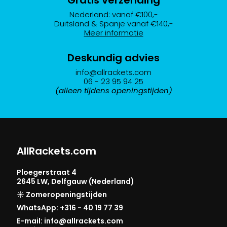
Nederland: vanaf €100,-
Duitsland & Spanje vanaf €140,-
Meer informatie
Deskundig advies
info@allrackets.com
06 - 23 95 94 25
(alleen tijdens openingstijden)
AllRackets.com
Ploegerstraat 4
2645 LW, Delfgauw (Nederland)
☀️ Zomeropeningstijden
WhatsApp: +316 - 40 19 77 39
E-mail: info@allrackets.com