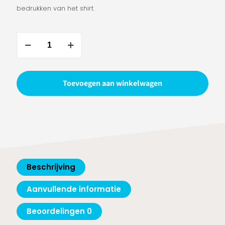
bedrukken van het shirt.
Yonex
Mens
Warmup
Jacket
Toevoegen aan winkelwagen
50132EX
Khaki
aantal
Beschrijving
Aanvullende informatie
Beoordelingen
0