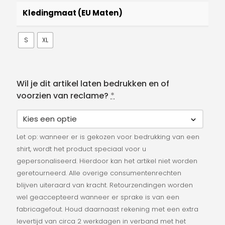
was:
is:
Kledingmaat (EU Maten)
€109.95.
€79.95.
S
XL
Wil je dit artikel laten bedrukken en of
voorzien van reclame?
*
Let op: wanneer er is gekozen voor bedrukking van een
shirt, wordt het product speciaal voor u
gepersonaliseerd. Hierdoor kan het artikel niet worden
geretourneerd. Alle overige consumentenrechten
blijven uiteraard van kracht. Retourzendingen worden
wel geaccepteerd wanneer er sprake is van een
fabricagefout. Houd daarnaast rekening met een extra
levertijd van circa 2 werkdagen in verband met het